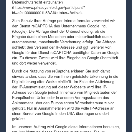
Datenschutzrecht einzuhalten
(https://www.privacyshield.gov/participant?
id=a2zt000000001L5AAI&status=Active).
Zum Schutz ihrer Anfrage per Internetformular verwendet wir
den Dienst reCAPTCHA des Unternehmens Google Inc.
(Google). Die Abfrage dient der Unterscheidung, ob die
Eingabe durch einen Menschen oder missbräuchlich durch
automatisierte, maschinelle Verarbeitung erfolgt. Die Abfrage
schließt den Versand der IP-Adresse und ggf. weiterer von
Google für den Dienst reCAPTCHA benötigter Daten an Google
ein. Zu diesem Zweck wird Ihre Eingabe an Google übermittelt
und dort weiter verwendet.
Durch die Nutzung von reCaptcha erklären Sie sich damit
einverstanden, dass die von Ihnen geleistete Erkennung in die
Digitalisierung alter Werke einfließt. Im Falle der Aktivierung
der IP-Anonymisierung auf dieser Webseite wird Ihre IP-
Adresse von Google jedoch innerhalb von Mitgliedstaaten der
Europäischen Union oder in anderen Vertragsstaaten des
Abkommens über den Europäischen Wirtschaftsraum zuvor
gekürzt. Nur in Ausnahmefällen wird die volle IP-Adresse an
einen Server von Google in den USA übertragen und dort
gekürzt.
Im unserem Auftrag wird Google diese Informationen benutzen,
um Ihre Nutzung dieses Dienstes auszuwerten. Die im