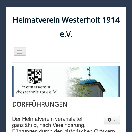
Heimatverein Westerholt 1914
e.V.
Navigation
an/aus
START
KONTAKT
IMPRESSUM
DATENSCHUTZ
DORFFÜHRUNGEN
Der Heimatverein veranstaltet
ganzjährig, nach Vereinbarung,
Führungen durch den historischen Ortskern.