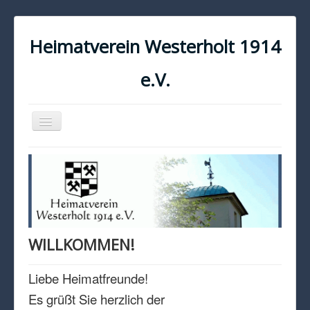
Heimatverein Westerholt 1914
e.V.
Navigation
an/aus
START
KONTAKT
IMPRESSUM
DATENSCHUTZ
WILLKOMMEN!
Liebe Heimatfreunde!
Es grüßt Sie herzlich der