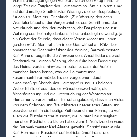
Vereinsunterlagen gingen verloren. Durch den Krieg ruhte für
lange Zeit die Tätigkeit des Heimatvereins. Am 13. März 1947
lud der damalige Stadtdirektor Wissing zu einer Besprechung
für den 21. März ein. Er schrieb: „Zur Wahrung des alten
Westfalenbrauchs, der Vorgeschichte, des Schrifttums, der
Naturkunde und des Naturschutzes, der Baupflege und zur
Wahrung des Heimatgedankens ist es unbedingt notwendig, ja
ein Gebot der Stunde, dass dieser Verein wieder ins Leben
gerufen wird“. Man traf sich in der Gastwirtschaft Rätz. Der
provisorische Geschäftsführer des Vereins, Bauwerkmeister
Karl Ahrens, begrüßte die Anwesenden. Anschließend sprach
Stadtdirektor Heinrich Wissing, der auf die hohe Bedeutung
des Heimatvereins hinwies. Er betonte, dass der Verein
manches bieten könne, was die Heimatfreunde
zusammenführen würde. Es sei vorgesehen, durch
zweckmäßige Abende das Heimatgefühl neu zu beleben.
Weiter führte er aus, das es wünschenswert wäre, die
Ahnenforschung und die Untersuchung der Westerholter
Flurnamen voranzutreiben. Es sei angebracht, dass man vieles
von dem Schönen und Brauchbaren unserer alten Sitten und
Gebräuche mit in die heutige Zeit übernehmen könne, so vor
allem die Plattdeutsche Mundart, die in ihrer Urwüchsigkeit
manches Köstliche zu bieten habe. Zum 1. Vorsitzenden wurde
der Bauwerkmeister Karl Ahrens gewählt. Schriftführer wurde
Karl Pohlmann, Kassierer der Betriebsführer Franz und