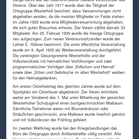
Vereins. Über das Jahr 1917 wurde über die Tätigkeit der
Ortsgruppe Westerholt berichtet, dass Versammlungen nicht
abgehalten wurden, da die meisten Mitglieder im Felde stehen.
Im Jahre 1920 wurde eine Mitgliederversammlung abgehalten,
die sich guten Besuches erfreute. Der Verein zählte damals 33
Mitglieder. Am 25. Februar 1935 wurde die hiesige Ortsgruppe
neu aufgezogen. Zum neuen Vereinsvorsitzenden wurde der
Lehrer E. Hübner bestimmt. Die erste öffentliche Veranstaltung
wurde am 6. April 1935 als Werbeveranstaltung durchgeführt.
Die vereinigten Gesangvereine Westerholts und der
Volkstanzkreis mit heimatlichen Vorführungen und zwei
programmatischen Vorträgen über „Volkstum und Heimat“
sowie über „Sitten und Gebräuche im alten Westerholt“ warben
für den Heimatgedanken.
Am ersten Osterfeiertag des gleichen Jahres wurde auf dem
Sportplatz ein Osterfeuer abgebrannt. Der Verein errichtete
weiter am Vorabend des 1. Mai unter Mitwirkung der gesamten
Westerholter Schuljugend einen buntgeschmückten Maibaum.
Sämtliche Teilnehmer waren mit Blumenkränzen oder
Sträußchen geschmückt, eine Maibraut wurde feierlich gekrönt
und mit Volkstänzen der Frühling gefeiert.
Im zweiten Weltkrieg wurde bei den Kriegshandlungen das
Büro der Ortsgruppe durch Artillerietreffer völlig zerstört. Alle