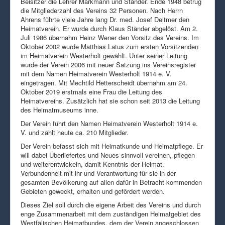
Beisitzer die Lehrer Markmann und Ständer. Ende 1948 betrug
die Mitgliederzahl des Vereins 32 Personen. Nach Herrn
Ahrens führte viele Jahre lang Dr. med. Josef Deitmer den
Heimatverein. Er wurde durch Klaus Ständer abgelöst. Am 2.
Juli 1986 übernahm Heinz Wener den Vorsitz des Vereins. Im
Oktober 2002 wurde Matthias Latus zum ersten Vorsitzenden
im Heimatverein Westerholt gewählt. Unter seiner Leitung
wurde der Verein 2006 mit neuer Satzung ins Vereinsregister
mit dem Namen Heimatverein Westerholt 1914 e. V.
eingetragen. Mit Mechtild Hetterscheidt übernahm am 24.
Oktober 2019 erstmals eine Frau die Leitung des
Heimatvereins. Zusätzlich hat sie schon seit 2013 die Leitung
des Heimatmuseums inne.
Der Verein führt den Namen Heimatverein Westerholt 1914 e.
V. und zählt heute ca. 210 Mitglieder.
Der Verein befasst sich mit Heimatkunde und Heimatpflege. Er
will dabei Überliefertes und Neues sinnvoll vereinen, pflegen
und weiterentwickeln, damit Kenntnis der Heimat,
Verbundenheit mit ihr und Verantwortung für sie in der
gesamten Bevölkerung auf allen dafür in Betracht kommenden
Gebieten geweckt, erhalten und gefördert werden.
Dieses Ziel soll durch die eigene Arbeit des Vereins und durch
enge Zusammenarbeit mit dem zuständigen Heimatgebiet des
Westfälischen Heimatbundes, dem der Verein angeschlossen