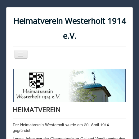
Heimatverein Westerholt 1914
e.V.
Navigation
an/aus
START
KONTAKT
IMPRESSUM
DATENSCHUTZ
HEIMATVEREIN
Der Heimatverein Westerholt wurde am 30. April 1914
gegründet.
Lange Jahre war der Oberrentmeister Galland Vorsitzender des