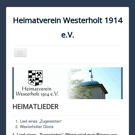
Heimatverein Westerholt 1914
e.V.
Navigation
an/aus
START
KONTAKT
IMPRESSUM
DATENSCHUTZ
HEIMATLIEDER
Lied eines „Zugereisten“
Westerholter Gloria
1. Lied eines „Zugereisten“ (Wann wird man Bürger von