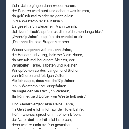
Zehn Jahre gingen dann wieder herum,
der Rücken ward steif und dabei etwas krumm,
da geh’ ich mal wieder so ganz allein
in die Westerholter Baut hinein.
Da gesellt sich wieder ein Mann zu mir.
„Ich kenn’ Euch“, spricht er. „Ihr seid schon lange hier.“
„Zwanzig Jahre“, sag’ ich; da wendet er ein:
„Da könnt Ihr bald Bürger hier sein.“
Wieder vergehen weit’re zehn Jahre,
die Hände sind zittrig, bald weiß die Haare,
da sitz ich mal bei einem Meister, der
verarbeitet Farbe, Tapeten und Kleister.
Wir sprechen so des Langen und Breiten
von früheren und jetzigen Zeiten.
Als ich sagte, dass vor dreißig Jahren
ich in Westerholt sei eingefahren,
da sagte der Meister: „Ich vermein,
Ihr könntet bald Bürger von Westerholt sein.“
Und wieder vergeht eine Reihe Jahre,
im Geist sehe ich mich auf der Totenbahre.
Hör’ manches sprechen mit einem Erben,
der Vater durft so früh nicht sterben,
denn wär’ er nicht so früh gestorben,