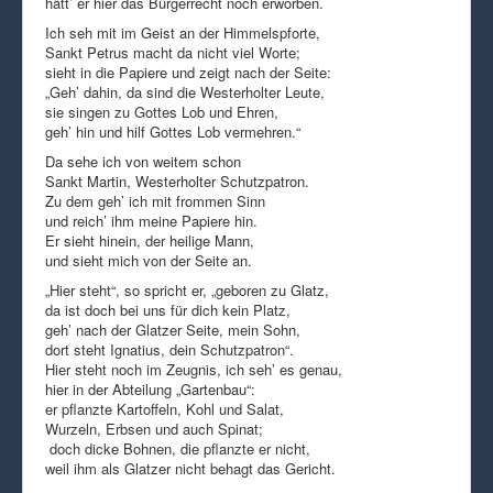
hätt’ er hier das Bürgerrecht noch erworben.
Ich seh mit im Geist an der Himmelspforte,
Sankt Petrus macht da nicht viel Worte;
sieht in die Papiere und zeigt nach der Seite:
„Geh’ dahin, da sind die Westerholter Leute,
sie singen zu Gottes Lob und Ehren,
geh’ hin und hilf Gottes Lob vermehren.“
Da sehe ich von weitem schon
Sankt Martin, Westerholter Schutzpatron.
Zu dem geh’ ich mit frommen Sinn
und reich’ ihm meine Papiere hin.
Er sieht hinein, der heilige Mann,
und sieht mich von der Seite an.
„Hier steht“, so spricht er, „geboren zu Glatz,
da ist doch bei uns für dich kein Platz,
geh’ nach der Glatzer Seite, mein Sohn,
dort steht Ignatius, dein Schutzpatron“.
Hier steht noch im Zeugnis, ich seh’ es genau,
hier in der Abteilung „Gartenbau“:
er pflanzte Kartoffeln, Kohl und Salat,
Wurzeln, Erbsen und auch Spinat;
doch dicke Bohnen, die pflanzte er nicht,
weil ihm als Glatzer nicht behagt das Gericht.