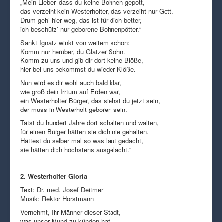
„Mein Lieber, dass du keine Bohnen gepott,
das verzeiht kein Westerholter, das verzeiht nur Gott.
Drum geh’ hier weg, das ist für dich better,
ich beschütz’ nur geborene Bohnenpötter.“
Sankt Ignatz winkt von weitem schon:
Komm nur herüber, du Glatzer Sohn.
Komm zu uns und gib dir dort keine Blöße,
hier bei uns bekommst du wieder Klöße.
Nun wird es dir wohl auch bald klar,
wie groß dein Irrtum auf Erden war,
ein Westerholter Bürger, das siehst du jetzt sein,
der muss in Westerholt geboren sein.
Tätst du hundert Jahre dort schalten und walten,
für einen Bürger hätten sie dich nie gehalten.
Hättest du selber mal so was laut gedacht,
sie hätten dich höchstens ausgelacht.“
2. Westerholter Gloria
Text: Dr. med. Josef Deitmer
Musik: Rektor Horstmann
Vernehmt, Ihr Männer dieser Stadt,
was unser Mund zu künden hat.