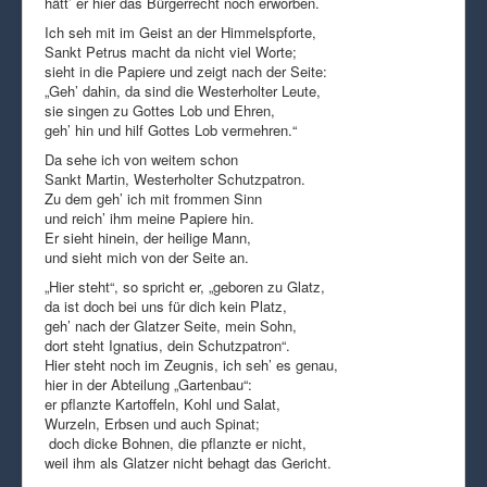
hätt’ er hier das Bürgerrecht noch erworben.
Ich seh mit im Geist an der Himmelspforte,
Sankt Petrus macht da nicht viel Worte;
sieht in die Papiere und zeigt nach der Seite:
„Geh’ dahin, da sind die Westerholter Leute,
sie singen zu Gottes Lob und Ehren,
geh’ hin und hilf Gottes Lob vermehren.“
Da sehe ich von weitem schon
Sankt Martin, Westerholter Schutzpatron.
Zu dem geh’ ich mit frommen Sinn
und reich’ ihm meine Papiere hin.
Er sieht hinein, der heilige Mann,
und sieht mich von der Seite an.
„Hier steht“, so spricht er, „geboren zu Glatz,
da ist doch bei uns für dich kein Platz,
geh’ nach der Glatzer Seite, mein Sohn,
dort steht Ignatius, dein Schutzpatron“.
Hier steht noch im Zeugnis, ich seh’ es genau,
hier in der Abteilung „Gartenbau“:
er pflanzte Kartoffeln, Kohl und Salat,
Wurzeln, Erbsen und auch Spinat;
doch dicke Bohnen, die pflanzte er nicht,
weil ihm als Glatzer nicht behagt das Gericht.