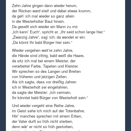
Zehn Jahre gingen dann wieder herum,
der Rücken ward steif und dabei etwas krumm,
da geh’ ich mal wieder so ganz allein
in die Westerholter Baut hinein.
Da gesellt sich wieder ein Mann zu mir.
„Ich kenn’ Euch“, spricht er. „Ihr seid schon lange hier.“
„Zwanzig Jahre“, sag’ ich; da wendet er ein:
„Da könnt Ihr bald Bürger hier sein.“
Wieder vergehen weit’re zehn Jahre,
die Hände sind zittrig, bald weiß die Haare,
da sitz ich mal bei einem Meister, der
verarbeitet Farbe, Tapeten und Kleister.
Wir sprechen so des Langen und Breiten
von früheren und jetzigen Zeiten.
Als ich sagte, dass vor dreißig Jahren
ich in Westerholt sei eingefahren,
da sagte der Meister: „Ich vermein,
Ihr könntet bald Bürger von Westerholt sein.“
Und wieder vergeht eine Reihe Jahre,
im Geist sehe ich mich auf der Totenbahre.
Hör’ manches sprechen mit einem Erben,
der Vater durft so früh nicht sterben,
denn wär’ er nicht so früh gestorben,