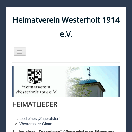
Heimatverein Westerholt 1914
e.V.
Navigation
an/aus
START
KONTAKT
IMPRESSUM
DATENSCHUTZ
HEIMATLIEDER
Lied eines „Zugereisten“
Westerholter Gloria
1. Lied eines „Zugereisten“ (Wann wird man Bürger von