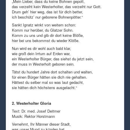
„Mein Lieber, dass du keine Bohnen gepott,
das verzeiht kein Westerholter, das verzeiht nur Gott.
Drum geh’ hier weg, das ist für dich better,
ich beschütz’ nur geborene Bohnenpötter.“
Sankt Ignatz winkt von weitem schon:
Komm nur herüber, du Glatzer Sohn.
Komm zu uns und gib dir dort keine Blöße,
hier bei uns bekommst du wieder Klöße.
Nun wird es dir wohl auch bald klar,
wie groß dein Irrtum auf Erden war,
ein Westerholter Bürger, das siehst du jetzt sein,
der muss in Westerholt geboren sein.
Tätst du hundert Jahre dort schalten und walten,
für einen Bürger hätten sie dich nie gehalten.
Hättest du selber mal so was laut gedacht,
sie hätten dich höchstens ausgelacht.“
2. Westerholter Gloria
Text: Dr. med. Josef Deitmer
Musik: Rektor Horstmann
Vernehmt, Ihr Männer dieser Stadt,
was unser Mund zu künden hat.