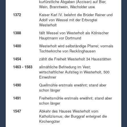
kurfürstliche Abgaben (Accisen) auf Bier,
Wein, Branntwein, Wacholder usw.
1372
Kaiser Karl IV. belehnt die Brüder Rainer und
Adolf von Wessel mit der Erbvogtei
Westerholt
1388
fällt Wessel von Westerholt als Kölnischer
Hauptmann vor Dortmund
1400
Westerholt wird selbständige Pfarrei; vormals
Tochterkirche von Recklinghausen
1454
zählt die Freiheit Westerholt 34 Hausstätten
1463 - 1583
allmähliche Befriedung im Vest;
wirtschaftlicher Aufstieg in Westerholt, 500
Einwohner
1490
Quellmühle erstmals erwähnt; stand aber
schon länger
1491
Freiheitsmühle erstmals erwähnt; stand aber
schon länger
1547
Abkehr des Hauses Westerholt vom
Katholizismus; der Burggraf enteignet die
Kirchengüter