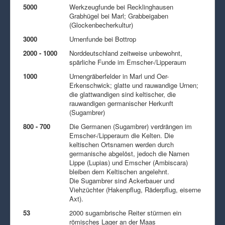
5000
Werkzeugfunde bei Recklinghausen
Grabhügel bei Marl; Grabbeigaben
(Glockenbecherkultur)
3000
Urnenfunde bei Bottrop
2000 - 1000
Norddeutschland zeitweise unbewohnt,
spärliche Funde im Emscher-/Lipperaum
1000
Urnengräberfelder in Marl und Oer-
Erkenschwick; glatte und rauwandige Urnen;
die glattwandigen sind keltischer, die
rauwandigen germanischer Herkunft
(Sugambrer)
800 - 700
Die Germanen (Sugambrer) verdrängen im
Emscher-/Lipperaum die Kelten. Die
keltischen Ortsnamen werden durch
germanische abgelöst, jedoch die Namen
Lippe (Lupias) und Emscher (Ambiscara)
bleiben dem Keltischen angelehnt.
Die Sugambrer sind Ackerbauer und
Viehzüchter (Hakenpflug, Räderpflug, eiserne
Axt).
53
2000 sugambrische Reiter stürmen ein
römisches Lager an der Maas