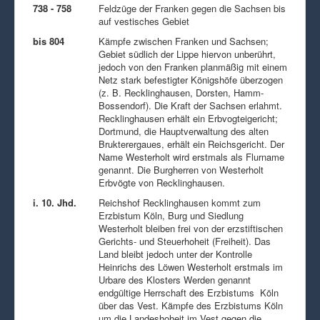
738 - 758
Feldzüge der Franken gegen die Sachsen bis
auf vestisches Gebiet
bis 804
Kämpfe zwischen Franken und Sachsen;
Gebiet südlich der Lippe hiervon unberührt,
jedoch von den Franken planmäßig mit einem
Netz stark befestigter Königshöfe überzogen
(z. B. Recklinghausen, Dorsten, Hamm-
Bossendorf). Die Kraft der Sachsen erlahmt.
Recklinghausen erhält ein Erbvogteigericht;
Dortmund, die Hauptverwaltung des alten
Brukterergaues, erhält ein Reichsgericht. Der
Name Westerholt wird erstmals als Flurname
genannt. Die Burgherren von Westerholt
Erbvögte von Recklinghausen.
i. 10. Jhd.
Reichshof Recklinghausen kommt zum
Erzbistum Köln, Burg und Siedlung
Westerholt bleiben frei von der erzstiftischen
Gerichts- und Steuerhoheit (Freiheit). Das
Land bleibt jedoch unter der Kontrolle
Heinrichs des Löwen Westerholt erstmals im
Urbare des Klosters Werden genannt
endgültige Herrschaft des Erzbistums Köln
über das Vest. Kämpfe des Erzbistums Köln
um die Landeshoheit im Vest gegen die