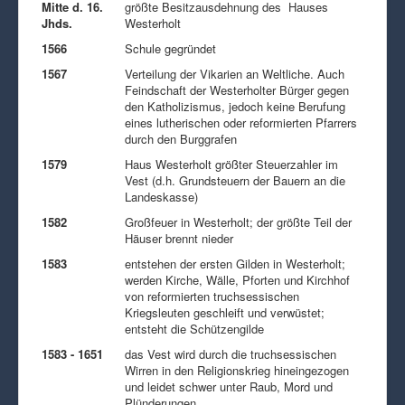
Mitte d. 16.
größte Besitzausdehnung des Hauses
Jhds.
Westerholt
1566
Schule gegründet
1567
Verteilung der Vikarien an Weltliche. Auch
Feindschaft der Westerholter Bürger gegen
den Katholizismus, jedoch keine Berufung
eines lutherischen oder reformierten Pfarrers
durch den Burggrafen
1579
Haus Westerholt größter Steuerzahler im
Vest (d.h. Grundsteuern der Bauern an die
Landeskasse)
1582
Großfeuer in Westerholt; der größte Teil der
Häuser brennt nieder
1583
entstehen der ersten Gilden in Westerholt;
werden Kirche, Wälle, Pforten und Kirchhof
von reformierten truchsessischen
Kriegsleuten geschleift und verwüstet;
entsteht die Schützengilde
1583 - 1651
das Vest wird durch die truchsessischen
Wirren in den Religionskrieg hineingezogen
und leidet schwer unter Raub, Mord und
Plünderungen