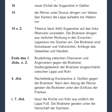
16
neuer Einfall der Sugambrer in Gallien
15
die Römer unter Drusus dringen von Vetera
(bei Xanten) die Lippe aufwärts bis Haltern
vor
10 v. Z.
Tibertus lässt 4000 Sugambrer auf das linke
Rheinufer umsiedeln. Die Brukterer dringen
aus östlicher Richtung in den Emscher-/
Lipperaum bis Dorsten ein. Die Brukterer sind
Ackerbauer und Viehzüchter; Anfänge des
Gewerbes und Handels.
Ende des 1.
Bruderkrieg zwischen Chamaven und
Jhds. n. Z.
Angrivariern gegen die Brukterer,
Siedlungsbereich der Brukterer eingeschränkt
zwischen Lippe und Ruhr
4. Jhd.
Rachefeldzug Konstantins d. Großen gegen
die Brukterer. Nach dem Abzug der Römer
geraten die Brukterer unter den Einfluss der
Franken
i. 7. Jhd.
fasst die Kirche von Köln aus südlich der
Lippe Fuß. Die Brukterer geraten unter die
Herrschaft der Sachsen.