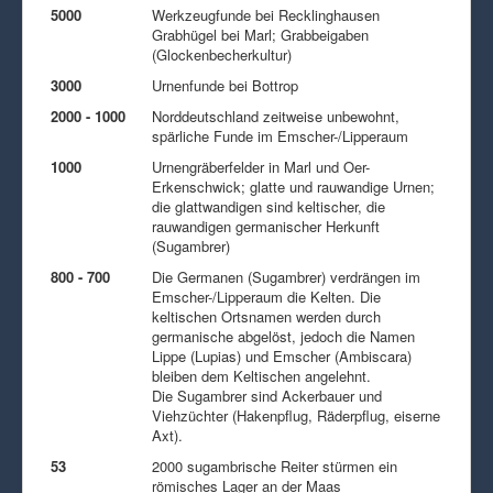
5000
Werkzeugfunde bei Recklinghausen
Grabhügel bei Marl; Grabbeigaben
(Glockenbecherkultur)
3000
Urnenfunde bei Bottrop
2000 - 1000
Norddeutschland zeitweise unbewohnt,
spärliche Funde im Emscher-/Lipperaum
1000
Urnengräberfelder in Marl und Oer-
Erkenschwick; glatte und rauwandige Urnen;
die glattwandigen sind keltischer, die
rauwandigen germanischer Herkunft
(Sugambrer)
800 - 700
Die Germanen (Sugambrer) verdrängen im
Emscher-/Lipperaum die Kelten. Die
keltischen Ortsnamen werden durch
germanische abgelöst, jedoch die Namen
Lippe (Lupias) und Emscher (Ambiscara)
bleiben dem Keltischen angelehnt.
Die Sugambrer sind Ackerbauer und
Viehzüchter (Hakenpflug, Räderpflug, eiserne
Axt).
53
2000 sugambrische Reiter stürmen ein
römisches Lager an der Maas