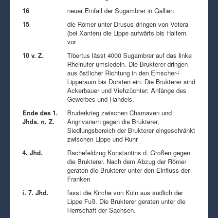
16
neuer Einfall der Sugambrer in Gallien
15
die Römer unter Drusus dringen von Vetera
(bei Xanten) die Lippe aufwärts bis Haltern
vor
10 v. Z.
Tibertus lässt 4000 Sugambrer auf das linke
Rheinufer umsiedeln. Die Brukterer dringen
aus östlicher Richtung in den Emscher-/
Lipperaum bis Dorsten ein. Die Brukterer sind
Ackerbauer und Viehzüchter; Anfänge des
Gewerbes und Handels.
Ende des 1.
Bruderkrieg zwischen Chamaven und
Jhds. n. Z.
Angrivariern gegen die Brukterer,
Siedlungsbereich der Brukterer eingeschränkt
zwischen Lippe und Ruhr
4. Jhd.
Rachefeldzug Konstantins d. Großen gegen
die Brukterer. Nach dem Abzug der Römer
geraten die Brukterer unter den Einfluss der
Franken
i. 7. Jhd.
fasst die Kirche von Köln aus südlich der
Lippe Fuß. Die Brukterer geraten unter die
Herrschaft der Sachsen.