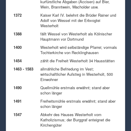
kurfürstliche Abgaben (Accisen) auf Bier,
Wein, Branntwein, Wacholder usw.
1372
Kaiser Karl IV. belehnt die Brüder Rainer und
Adolf von Wessel mit der Erbvogtei
Westerholt
1388
fällt Wessel von Westerholt als Kölnischer
Hauptmann vor Dortmund
1400
Westerholt wird selbständige Pfarrei; vormals
Tochterkirche von Recklinghausen
1454
zählt die Freiheit Westerholt 34 Hausstätten
1463 - 1583
allmähliche Befriedung im Vest;
wirtschaftlicher Aufstieg in Westerholt, 500
Einwohner
1490
Quellmühle erstmals erwähnt; stand aber
schon länger
1491
Freiheitsmühle erstmals erwähnt; stand aber
schon länger
1547
Abkehr des Hauses Westerholt vom
Katholizismus; der Burggraf enteignet die
Kirchengüter