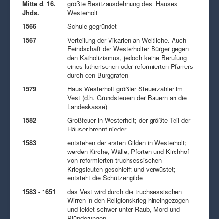
Mitte d. 16.
größte Besitzausdehnung des Hauses
Jhds.
Westerholt
1566
Schule gegründet
1567
Verteilung der Vikarien an Weltliche. Auch
Feindschaft der Westerholter Bürger gegen
den Katholizismus, jedoch keine Berufung
eines lutherischen oder reformierten Pfarrers
durch den Burggrafen
1579
Haus Westerholt größter Steuerzahler im
Vest (d.h. Grundsteuern der Bauern an die
Landeskasse)
1582
Großfeuer in Westerholt; der größte Teil der
Häuser brennt nieder
1583
entstehen der ersten Gilden in Westerholt;
werden Kirche, Wälle, Pforten und Kirchhof
von reformierten truchsessischen
Kriegsleuten geschleift und verwüstet;
entsteht die Schützengilde
1583 - 1651
das Vest wird durch die truchsessischen
Wirren in den Religionskrieg hineingezogen
und leidet schwer unter Raub, Mord und
Plünderungen