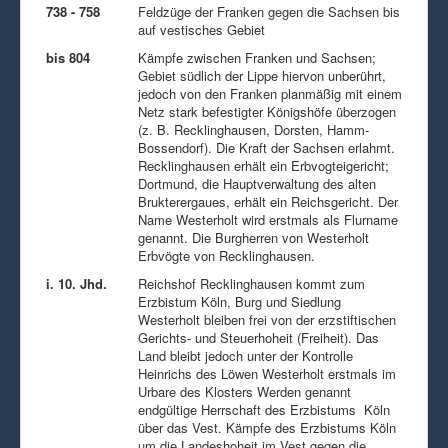
738 - 758
Feldzüge der Franken gegen die Sachsen bis
auf vestisches Gebiet
bis 804
Kämpfe zwischen Franken und Sachsen;
Gebiet südlich der Lippe hiervon unberührt,
jedoch von den Franken planmäßig mit einem
Netz stark befestigter Königshöfe überzogen
(z. B. Recklinghausen, Dorsten, Hamm-
Bossendorf). Die Kraft der Sachsen erlahmt.
Recklinghausen erhält ein Erbvogteigericht;
Dortmund, die Hauptverwaltung des alten
Brukterergaues, erhält ein Reichsgericht. Der
Name Westerholt wird erstmals als Flurname
genannt. Die Burgherren von Westerholt
Erbvögte von Recklinghausen.
i. 10. Jhd.
Reichshof Recklinghausen kommt zum
Erzbistum Köln, Burg und Siedlung
Westerholt bleiben frei von der erzstiftischen
Gerichts- und Steuerhoheit (Freiheit). Das
Land bleibt jedoch unter der Kontrolle
Heinrichs des Löwen Westerholt erstmals im
Urbare des Klosters Werden genannt
endgültige Herrschaft des Erzbistums Köln
über das Vest. Kämpfe des Erzbistums Köln
um die Landeshoheit im Vest gegen die