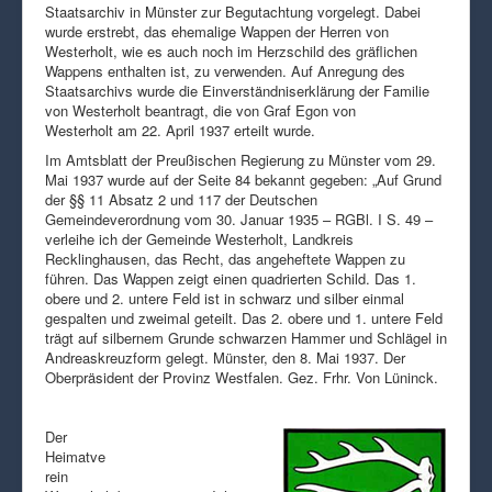
Staatsarchiv in Münster zur Begutachtung vorgelegt. Dabei
wurde erstrebt, das ehemalige Wappen der Herren von
Westerholt, wie es auch noch im Herzschild des gräflichen
Wappens enthalten ist, zu verwenden. Auf Anregung des
Staatsarchivs wurde die Einverständniserklärung der Familie
von Westerholt beantragt, die von Graf Egon von
Westerholt am 22. April 1937 erteilt wurde.
Im Amtsblatt der Preußischen Regierung zu Münster vom 29.
Mai 1937 wurde auf der Seite 84 bekannt gegeben: „Auf Grund
der §§ 11 Absatz 2 und 117 der Deutschen
Gemeindeverordnung vom 30. Januar 1935 – RGBl. I S. 49 –
verleihe ich der Gemeinde Westerholt, Landkreis
Recklinghausen, das Recht, das angeheftete Wappen zu
führen. Das Wappen zeigt einen quadrierten Schild. Das 1.
obere und 2. untere Feld ist in schwarz und silber einmal
gespalten und zweimal geteilt. Das 2. obere und 1. untere Feld
trägt auf silbernem Grunde schwarzen Hammer und Schlägel in
Andreaskreuzform gelegt. Münster, den 8. Mai 1937. Der
Oberpräsident der Provinz Westfalen. Gez. Frhr. Von Lüninck.
Der
Heimatve
rein