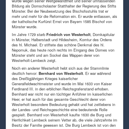
wurde wegen seiner Weltgewandtheit und seiner umfassenden
Bildung als Domscholaster Statthalter der Regierung des Stifts
Münster. Bei der Neubesetzung des Bischofsstuhls trat er
mehr und mehr für die Reformation ein. Er wurde entlassen, als
der katholische Kurfürst Ernst von Bayern 1585 Bischof von
Münster wurde.
Im Jahre 1729 starb
Friedrich von Westerholt
, Domkapitular
in Münster, Halberstadt und Hildesheim, Komtur des Ordens
des hl. Michael. Er stiftete das schöne Denkmal des hl.
Nepomuk, das heute noch rechts im Eingang des Domes von
Münster steht und am Sockel das Wappen derer von
Westerholt-Lembeck zeigt.
Noch ein anderer Westerholt hebt sich aus der Stammlinie
deutlich hervor:
Bernhard von Westerholt
. Er war während
des Dreißigjährigen Krieges kaiserlicher
Generalfeldwachtmeister und wurde im Mai 1633 von Kaiser
Ferdinand III. in den erblichen Reichsgrafenstand erhoben.
Bernhard war nicht nur ein tüchtiger Anführer im kaiserlichen
Heer, er hat auch für das gesamte Geschlecht derer von
Westerholt besondere Bedeutung gehabt und hat zeitlebens in
der Landes- und Reichsgeschichte eine bedeutende Rolle
gespielt. Bernhard von Westerholt kaufte 1630 die Burg und
Herrlichkeit Lembeck seinem Vetter ab, die viele Jahrzehnte im
Besitz der Familie gewesen ist. Die Burg Lembeck ist von den