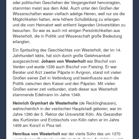
oder politischen Geschehen der Vergangenheit hervorragten,
stammten meist aus dem Adel. Auch unter den Großen der
Wissenschaften waren vielfach adelige Herren, weil nur sie die
Möglichkeiten hatten, eine höhere Schulbildung zu erlangen
und die vom Heimatort weit entfernt liegenden Universitäten zu
besuchen. So war es auch mit einigen Persönlichkeiten aus
Westerholt, die in Politik und Wissenschaft große Bedeutung
erlangten.
Ein Sprössling des Geschlechtes von Westerholt, der im 14.
Jahrhundert lebte, hat sich durch große Gelehrsamkeit
ausgezeichnet.
Johann von Westerholt
war Bischof von
Verden und wurde 1336 auch Bischof von Freising. Er war
Berater und Arzt zweiter Päpste in Avignon, stand mit vielen
Großen seiner Zeit in Verbindung und beeinflusste auch die
Politik zwischen dem Kaiser und den Päpsten. Mit vielen
Großen seiner zeit verbunden, starb dieser aus Westerholt
stammende Edelmann im Jahre 1349.
Heinrich Grymhart de Westerholte
(de Recklinghausen),
wahrscheinlich in der vestischen Hauptstadt geboren, war im
Jahre 1390 der 5. Rektor der Universität Köln. Als Gesandter
des Kurfürsten und Erzbischofs von Köln nahm er im Jahre
1409 am Konzil in Pisa teil.
Henrikus von Westerholt
war der vierte Sohn des um 1370