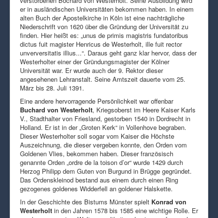
verstorbenen Bochard von Westerholt. Seine Ausbildung wird
er in ausländischen Universitäten bekommen haben. In einem
alten Buch der Apostelkirche in Köln ist eine nachträgliche
Niederschrift von 1620 über die Gründung der Universität zu
finden. Hier heißt es: „unus de primis magistris fundatoribus
dictus fuit magister Henricus de Westerholt, ille fuit rector
unverversitatis illius...“. Daraus geht ganz klar hervor, dass der
Westerholter einer der Gründungsmagister der Kölner
Universität war. Er wurde auch der 9. Rektor dieser
angesehenen Lehranstalt. Seine Amtszeit dauerte vom 25.
März bis 28. Juli 1391.
Eine andere hervorragende Persönlichkeit war offenbar
Buchard von Westerholt
, Kriegsoberst im Heere Kaiser Karls
V., Stadthalter von Friesland, gestorben 1540 in Dordrecht in
Holland. Er ist in der „Groten Kerk“ in Vollenhove begraben.
Dieser Westerholter soll sogar vom Kaiser die Höchste
Auszeichnung, die dieser vergeben konnte, den Orden vom
Goldenen Vlies, bekommen haben. Dieser französisch
genannte Orden „ordre de la toison d’or“ wurde 1429 durch
Herzog Philipp dem Guten von Burgund in Brügge gegründet.
Das Ordenskleinod bestand aus einem durch einen Ring
gezogenes goldenes Widderfell an goldener Halskette.
In der Geschichte des Bistums Münster spielt
Konrad von
Westerholt
in den Jahren 1578 bis 1585 eine wichtige Rolle. Er