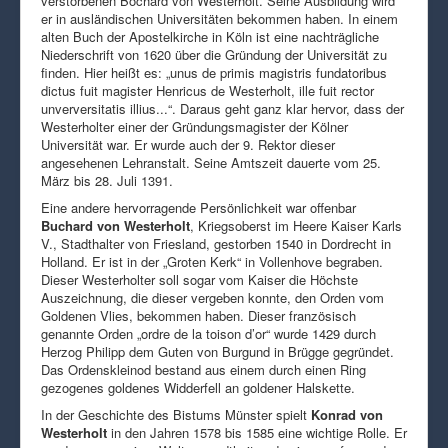
verstorbenen Bochard von Westerholt. Seine Ausbildung wird
er in ausländischen Universitäten bekommen haben. In einem
alten Buch der Apostelkirche in Köln ist eine nachträgliche
Niederschrift von 1620 über die Gründung der Universität zu
finden. Hier heißt es: „unus de primis magistris fundatoribus
dictus fuit magister Henricus de Westerholt, ille fuit rector
unverversitatis illius...“. Daraus geht ganz klar hervor, dass der
Westerholter einer der Gründungsmagister der Kölner
Universität war. Er wurde auch der 9. Rektor dieser
angesehenen Lehranstalt. Seine Amtszeit dauerte vom 25.
März bis 28. Juli 1391.
Eine andere hervorragende Persönlichkeit war offenbar
Buchard von Westerholt
, Kriegsoberst im Heere Kaiser Karls
V., Stadthalter von Friesland, gestorben 1540 in Dordrecht in
Holland. Er ist in der „Groten Kerk“ in Vollenhove begraben.
Dieser Westerholter soll sogar vom Kaiser die Höchste
Auszeichnung, die dieser vergeben konnte, den Orden vom
Goldenen Vlies, bekommen haben. Dieser französisch
genannte Orden „ordre de la toison d’or“ wurde 1429 durch
Herzog Philipp dem Guten von Burgund in Brügge gegründet.
Das Ordenskleinod bestand aus einem durch einen Ring
gezogenes goldenes Widderfell an goldener Halskette.
In der Geschichte des Bistums Münster spielt
Konrad von
Westerholt
in den Jahren 1578 bis 1585 eine wichtige Rolle. Er