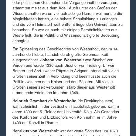
oder politischen Geschehen der Vergangenheit hervorragten,
stammten meist aus dem Adel. Auch unter den Großen der
Wissenschaften waren vielfach adelige Herren, weil nur sie die
Möglichkeiten hatten, eine höhere Schulbildung zu erlangen
und die vom Heimatort weit entfernt liegenden Universitäten zu
besuchen. So war es auch mit einigen Persönlichkeiten aus
Westerholt, die in Politik und Wissenschaft große Bedeutung
erlangten.
Ein Sprössling des Geschlechtes von Westerholt, der im 14.
Jahrhundert lebte, hat sich durch große Gelehrsamkeit
ausgezeichnet.
Johann von Westerholt
war Bischof von
Verden und wurde 1336 auch Bischof von Freising. Er war
Berater und Arzt zweiter Päpste in Avignon, stand mit vielen
Großen seiner Zeit in Verbindung und beeinflusste auch die
Politik zwischen dem Kaiser und den Päpsten. Mit vielen
Großen seiner zeit verbunden, starb dieser aus Westerholt
stammende Edelmann im Jahre 1349.
Heinrich Grymhart de Westerholte
(de Recklinghausen),
wahrscheinlich in der vestischen Hauptstadt geboren, war im
Jahre 1390 der 5. Rektor der Universität Köln. Als Gesandter
des Kurfürsten und Erzbischofs von Köln nahm er im Jahre
1409 am Konzil in Pisa teil.
Henrikus von Westerholt
war der vierte Sohn des um 1370