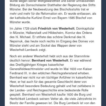
wurde wegen seiner Weltgewandtheit und seiner umfassenden
Bildung als Domscholaster Statthalter der Regierung des Stifts
Münster. Bei der Neubesetzung des Bischofsstuhls trat er
mehr und mehr für die Reformation ein. Er wurde entlassen, als
der katholische Kurfürst Ernst von Bayern 1585 Bischof von
Münster wurde.
Im Jahre 1729 starb
Friedrich von Westerholt
, Domkapitular
in Münster, Halberstadt und Hildesheim, Komtur des Ordens
des hl. Michael. Er stiftete das schöne Denkmal des hl.
Nepomuk, das heute noch rechts im Eingang des Domes von
Münster steht und am Sockel das Wappen derer von
Westerholt-Lembeck zeigt.
Noch ein anderer Westerholt hebt sich aus der Stammlinie
deutlich hervor:
Bernhard von Westerholt
. Er war während
des Dreißigjährigen Krieges kaiserlicher
Generalfeldwachtmeister und wurde im Mai 1633 von Kaiser
Ferdinand III. in den erblichen Reichsgrafenstand erhoben.
Bernhard war nicht nur ein tüchtiger Anführer im kaiserlichen
Heer, er hat auch für das gesamte Geschlecht derer von
Westerholt besondere Bedeutung gehabt und hat zeitlebens in
der Landes- und Reichsgeschichte eine bedeutende Rolle
gespielt. Bernhard von Westerholt kaufte 1630 die Burg und
Herrlichkeit Lembeck seinem Vetter ab, die viele Jahrzehnte im
Besitz der Familie gewesen ist. Die Burg Lembeck ist von den