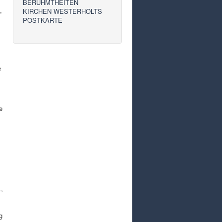
BERÜHMTHEITEN
,
KIRCHEN WESTERHOLTS
POSTKARTE
e
e
.,
g