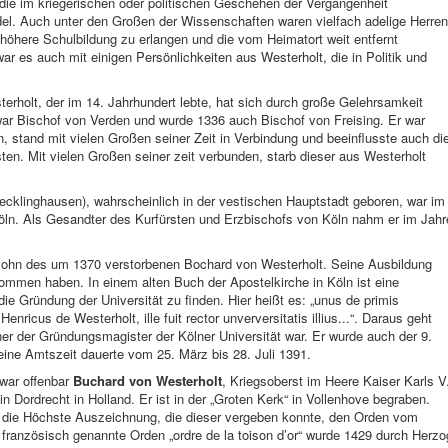
die im kriegerischen oder politischen Geschehen der Vergangenheit
l. Auch unter den Großen der Wissenschaften waren vielfach adelige Herren
e höhere Schulbildung zu erlangen und die vom Heimatort weit entfernt
r es auch mit einigen Persönlichkeiten aus Westerholt, die in Politik und
rholt, der im 14. Jahrhundert lebte, hat sich durch große Gelehrsamkeit
ar Bischof von Verden und wurde 1336 auch Bischof von Freising. Er war
, stand mit vielen Großen seiner Zeit in Verbindung und beeinflusste auch di
en. Mit vielen Großen seiner zeit verbunden, starb dieser aus Westerholt
ecklinghausen), wahrscheinlich in der vestischen Hauptstadt geboren, war im
Köln. Als Gesandter des Kurfürsten und Erzbischofs von Köln nahm er im Jahr
Sohn des um 1370 verstorbenen Bochard von Westerholt. Seine Ausbildung
kommen haben. In einem alten Buch der Apostelkirche in Köln ist eine
die Gründung der Universität zu finden. Hier heißt es: „unus de primis
Henricus de Westerholt, ille fuit rector unverversitatis illius...“. Daraus geht
ner der Gründungsmagister der Kölner Universität war. Er wurde auch der 9.
ine Amtszeit dauerte vom 25. März bis 28. Juli 1391.
 war offenbar
Buchard von Westerholt
, Kriegsoberst im Heere Kaiser Karls V
in Dordrecht in Holland. Er ist in der „Groten Kerk“ in Vollenhove begraben.
r die Höchste Auszeichnung, die dieser vergeben konnte, den Orden vom
ranzösisch genannte Orden „ordre de la toison d’or“ wurde 1429 durch Herzo