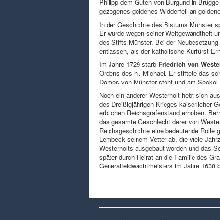
Philipp dem Guten von Burgund in Brügge
gezogenes goldenes Widderfell an goldene
In der Geschichte des Bistums Münster sp
Er wurde wegen seiner Weltgewandtheit un
des Stifts Münster. Bei der Neubesetzung 
entlassen, als der katholische Kurfürst E
Im Jahre 1729 starb
Friedrich von Weste
Ordens des hl. Michael. Er stiftete das 
Domes von Münster steht und am Sockel 
Noch ein anderer Westerholt hebt sich aus
des Dreißigjährigen Krieges kaiserlicher 
erblichen Reichsgrafenstand erhoben. Bernh
das gesamte Geschlecht derer von Westerh
Reichsgeschichte eine bedeutende Rolle ge
Lembeck seinem Vetter ab, die viele Jahr
Westerholts ausgebaut worden und das Sch
später durch Heirat an die Familie des G
Generalfeldwachtmeisters im Jahre 1638 b