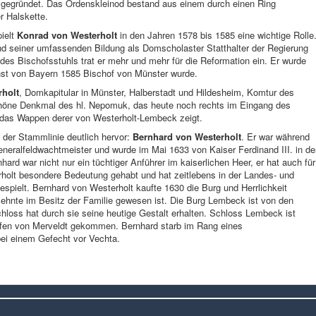
 gegründet. Das Ordenskleinod bestand aus einem durch einen Ring
r Halskette.
ielt
Konrad von Westerholt
in den Jahren 1578 bis 1585 eine wichtige Rolle
d seiner umfassenden Bildung als Domscholaster Statthalter der Regierung
des Bischofsstuhls trat er mehr und mehr für die Reformation ein. Er wurde
rnst von Bayern 1585 Bischof von Münster wurde.
rholt
, Domkapitular in Münster, Halberstadt und Hildesheim, Komtur des
schöne Denkmal des hl. Nepomuk, das heute noch rechts im Eingang des
das Wappen derer von Westerholt-Lembeck zeigt.
 der Stammlinie deutlich hervor:
Bernhard von Westerholt
. Er war während
Generalfeldwachtmeister und wurde im Mai 1633 von Kaiser Ferdinand III. in d
ard war nicht nur ein tüchtiger Anführer im kaiserlichen Heer, er hat auch für
olt besondere Bedeutung gehabt und hat zeitlebens in der Landes- und
spielt. Bernhard von Westerholt kaufte 1630 die Burg und Herrlichkeit
zehnte im Besitz der Familie gewesen ist. Die Burg Lembeck ist von den
loss hat durch sie seine heutige Gestalt erhalten. Schloss Lembeck ist
rafen von Merveldt gekommen. Bernhard starb im Rang eines
ei einem Gefecht vor Vechta.