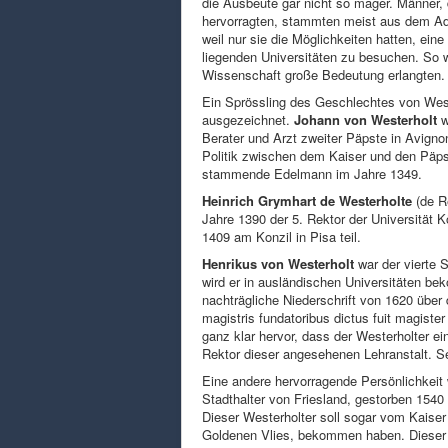
die Ausbeute gar nicht so mager. Männer, 
hervorragten, stammten meist aus dem Ade
weil nur sie die Möglichkeiten hatten, ein
liegenden Universitäten zu besuchen. So wa
Wissenschaft große Bedeutung erlangten.
Ein Sprössling des Geschlechtes von Weste
ausgezeichnet.
Johann von Westerholt
w
Berater und Arzt zweiter Päpste in Avignon
Politik zwischen dem Kaiser und den Päpst
stammende Edelmann im Jahre 1349.
Heinrich Grymhart de Westerholte
(de R
Jahre 1390 der 5. Rektor der Universität 
1409 am Konzil in Pisa teil.
Henrikus von Westerholt
war der vierte 
wird er in ausländischen Universitäten be
nachträgliche Niederschrift von 1620 über 
magistris fundatoribus dictus fuit magister 
ganz klar hervor, dass der Westerholter ei
Rektor dieser angesehenen Lehranstalt. Se
Eine andere hervorragende Persönlichkeit
Stadthalter von Friesland, gestorben 1540 
Dieser Westerholter soll sogar vom Kaise
Goldenen Vlies, bekommen haben. Dieser f