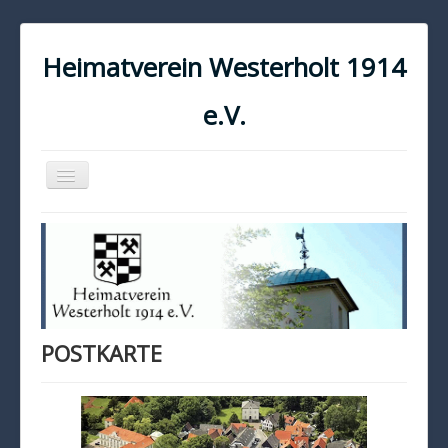
Heimatverein Westerholt 1914
e.V.
Navigation
an/aus
START
KONTAKT
IMPRESSUM
DATENSCHUTZ
POSTKARTE