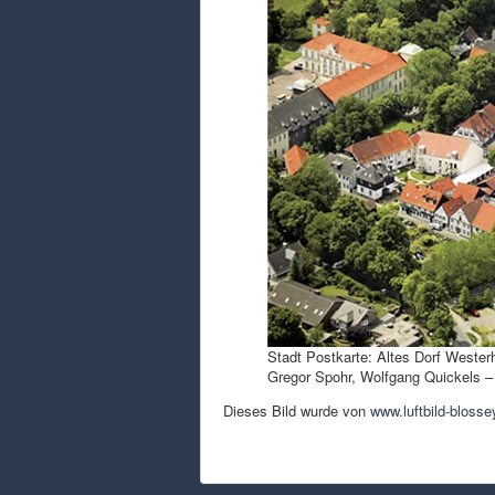
Stadt Postkarte: Altes Dorf Westerh
Gregor Spohr, Wolfgang Quickels 
Dieses Bild wurde von
www.luftbild-blosse