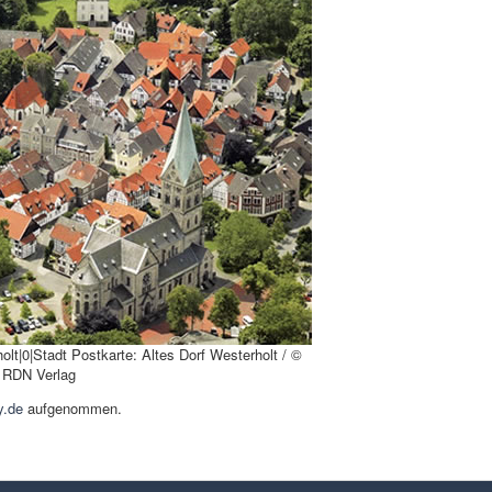
olt|0|Stadt Postkarte: Altes Dorf Westerholt / ©
– RDN Verlag
y.de
aufgenommen.