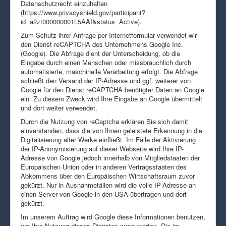
Datenschutzrecht einzuhalten
(https://www.privacyshield.gov/participant?
id=a2zt000000001L5AAI&status=Active).
Zum Schutz ihrer Anfrage per Internetformular verwendet wir
den Dienst reCAPTCHA des Unternehmens Google Inc.
(Google). Die Abfrage dient der Unterscheidung, ob die
Eingabe durch einen Menschen oder missbräuchlich durch
automatisierte, maschinelle Verarbeitung erfolgt. Die Abfrage
schließt den Versand der IP-Adresse und ggf. weiterer von
Google für den Dienst reCAPTCHA benötigter Daten an Google
ein. Zu diesem Zweck wird Ihre Eingabe an Google übermittelt
und dort weiter verwendet.
Durch die Nutzung von reCaptcha erklären Sie sich damit
einverstanden, dass die von Ihnen geleistete Erkennung in die
Digitalisierung alter Werke einfließt. Im Falle der Aktivierung
der IP-Anonymisierung auf dieser Webseite wird Ihre IP-
Adresse von Google jedoch innerhalb von Mitgliedstaaten der
Europäischen Union oder in anderen Vertragsstaaten des
Abkommens über den Europäischen Wirtschaftsraum zuvor
gekürzt. Nur in Ausnahmefällen wird die volle IP-Adresse an
einen Server von Google in den USA übertragen und dort
gekürzt.
Im unserem Auftrag wird Google diese Informationen benutzen,
um Ihre Nutzung dieses Dienstes auszuwerten. Die im