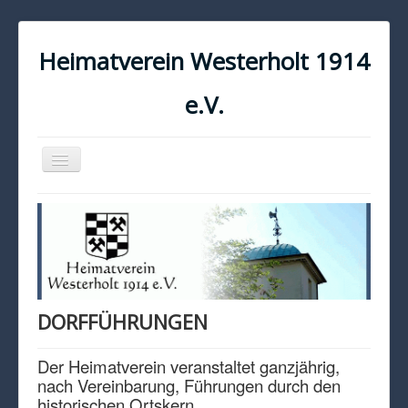
Heimatverein Westerholt 1914
e.V.
Navigation
an/aus
START
KONTAKT
IMPRESSUM
DATENSCHUTZ
DORFFÜHRUNGEN
Der Heimatverein veranstaltet ganzjährig,
nach Vereinbarung, Führungen durch den
historischen Ortskern.