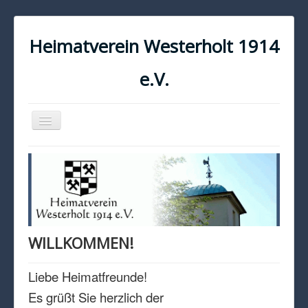
Heimatverein Westerholt 1914
e.V.
Navigation
an/aus
START
KONTAKT
IMPRESSUM
DATENSCHUTZ
WILLKOMMEN!
Liebe Heimatfreunde!
Es grüßt Sie herzlich der