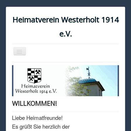
Heimatverein Westerholt 1914
e.V.
Navigation
an/aus
START
KONTAKT
IMPRESSUM
DATENSCHUTZ
WILLKOMMEN!
Liebe Heimatfreunde!
Es grüßt Sie herzlich der