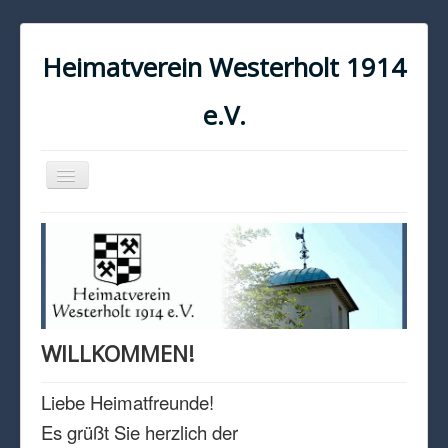
Heimatverein Westerholt 1914
e.V.
Navigation
an/aus
START
KONTAKT
IMPRESSUM
DATENSCHUTZ
WILLKOMMEN!
Liebe Heimatfreunde!
Es grüßt Sie herzlich der