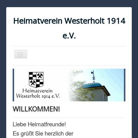
Heimatverein Westerholt 1914
e.V.
Navigation
an/aus
START
KONTAKT
IMPRESSUM
DATENSCHUTZ
WILLKOMMEN!
Liebe Heimatfreunde!
Es grüßt Sie herzlich der