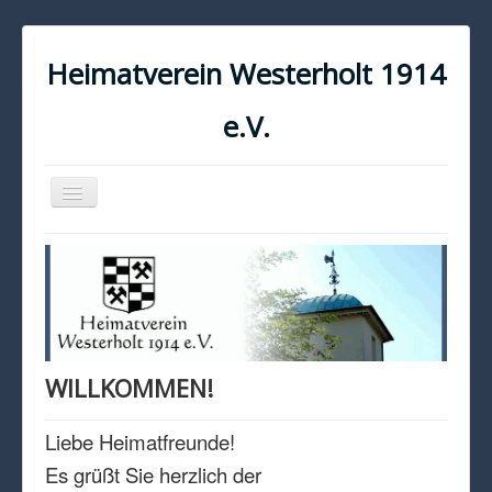
Heimatverein Westerholt 1914
e.V.
Navigation
an/aus
START
KONTAKT
IMPRESSUM
DATENSCHUTZ
WILLKOMMEN!
Liebe Heimatfreunde!
Es grüßt Sie herzlich der