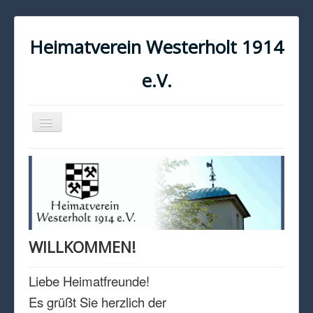
Heimatverein Westerholt 1914
e.V.
Navigation
an/aus
START
KONTAKT
IMPRESSUM
DATENSCHUTZ
WILLKOMMEN!
Liebe Heimatfreunde!
Es grüßt Sie herzlich der