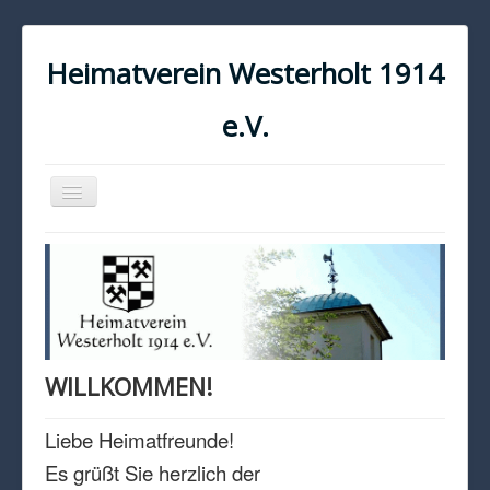
Heimatverein Westerholt 1914
e.V.
Navigation
an/aus
START
KONTAKT
IMPRESSUM
DATENSCHUTZ
WILLKOMMEN!
Liebe Heimatfreunde!
Es grüßt Sie herzlich der