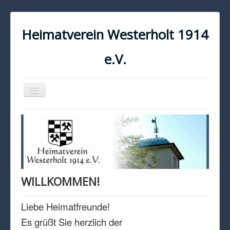
Heimatverein Westerholt 1914
e.V.
Navigation
an/aus
START
KONTAKT
IMPRESSUM
DATENSCHUTZ
WILLKOMMEN!
Liebe Heimatfreunde!
Es grüßt Sie herzlich der