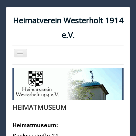
Heimatverein Westerholt 1914
e.V.
Navigation
an/aus
START
KONTAKT
IMPRESSUM
DATENSCHUTZ
HEIMATMUSEUM
Heimatmuseum:
Schlossstraße 34