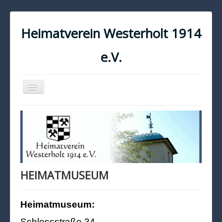
Heimatverein Westerholt 1914
e.V.
Navigation
an/aus
START
KONTAKT
IMPRESSUM
DATENSCHUTZ
HEIMATMUSEUM
Heimatmuseum:
Schlossstraße 34