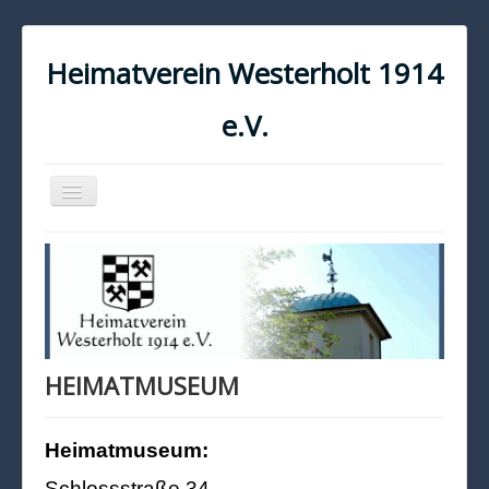
Heimatverein Westerholt 1914
e.V.
Navigation
an/aus
START
KONTAKT
IMPRESSUM
DATENSCHUTZ
HEIMATMUSEUM
Heimatmuseum:
Schlossstraße 34