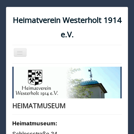
Heimatverein Westerholt 1914
e.V.
Navigation
an/aus
START
KONTAKT
IMPRESSUM
DATENSCHUTZ
HEIMATMUSEUM
Heimatmuseum:
Schlossstraße 34