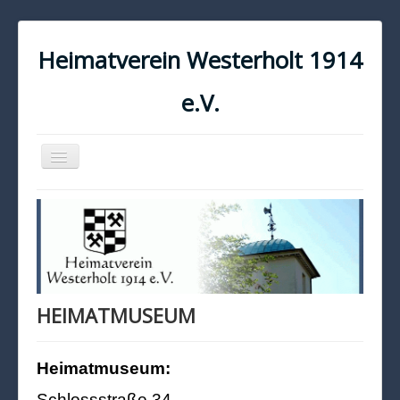
Heimatverein Westerholt 1914
e.V.
Navigation
an/aus
START
KONTAKT
IMPRESSUM
DATENSCHUTZ
HEIMATMUSEUM
Heimatmuseum:
Schlossstraße 34