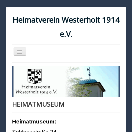
Heimatverein Westerholt 1914
e.V.
Navigation
an/aus
START
KONTAKT
IMPRESSUM
DATENSCHUTZ
HEIMATMUSEUM
Heimatmuseum:
Schlossstraße 34