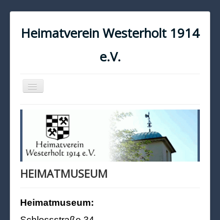
Heimatverein Westerholt 1914
e.V.
Navigation
an/aus
START
KONTAKT
IMPRESSUM
DATENSCHUTZ
HEIMATMUSEUM
Heimatmuseum:
Schlossstraße 34