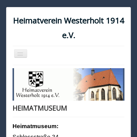
Heimatverein Westerholt 1914
e.V.
Navigation
an/aus
START
KONTAKT
IMPRESSUM
DATENSCHUTZ
HEIMATMUSEUM
Heimatmuseum:
Schlossstraße 34