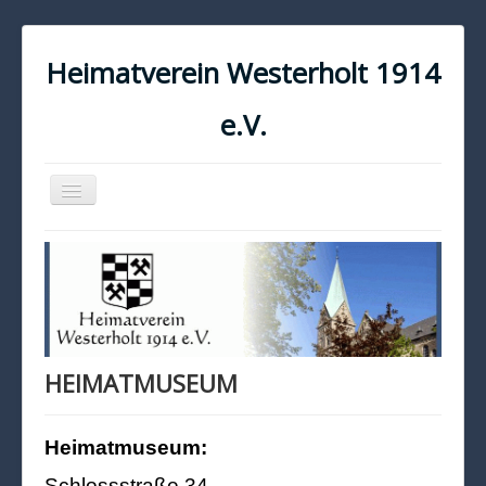
Heimatverein Westerholt 1914
e.V.
Navigation
an/aus
START
KONTAKT
IMPRESSUM
DATENSCHUTZ
HEIMATMUSEUM
Heimatmuseum:
Schlossstraße 34