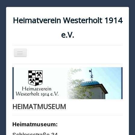
Heimatverein Westerholt 1914
e.V.
Navigation
an/aus
START
KONTAKT
IMPRESSUM
DATENSCHUTZ
HEIMATMUSEUM
Heimatmuseum:
Schlossstraße 34