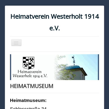
Heimatverein Westerholt 1914
e.V.
Navigation
an/aus
START
KONTAKT
IMPRESSUM
DATENSCHUTZ
HEIMATMUSEUM
Heimatmuseum:
Schlossstraße 34