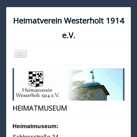
Heimatverein Westerholt 1914
e.V.
Navigation
an/aus
START
KONTAKT
IMPRESSUM
DATENSCHUTZ
HEIMATMUSEUM
Heimatmuseum:
Schlossstraße 34