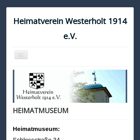
Heimatverein Westerholt 1914
e.V.
Navigation
an/aus
START
KONTAKT
IMPRESSUM
DATENSCHUTZ
HEIMATMUSEUM
Heimatmuseum:
Schlossstraße 34