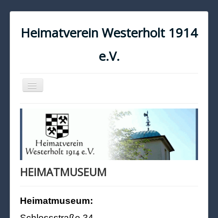
Heimatverein Westerholt 1914
e.V.
Navigation
an/aus
START
KONTAKT
IMPRESSUM
DATENSCHUTZ
HEIMATMUSEUM
Heimatmuseum:
Schlossstraße 34