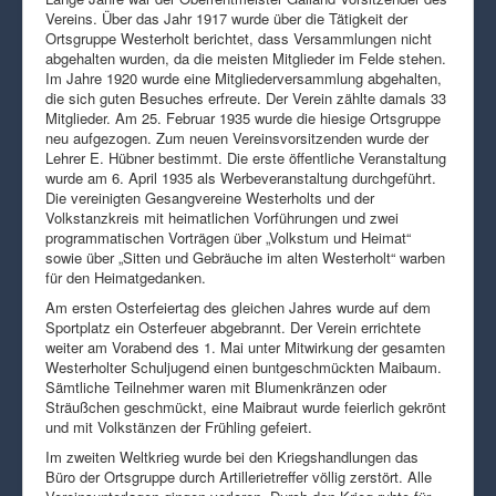
Vereins. Über das Jahr 1917 wurde über die Tätigkeit der
Ortsgruppe Westerholt berichtet, dass Versammlungen nicht
abgehalten wurden, da die meisten Mitglieder im Felde stehen.
Im Jahre 1920 wurde eine Mitgliederversammlung abgehalten,
die sich guten Besuches erfreute. Der Verein zählte damals 33
Mitglieder. Am 25. Februar 1935 wurde die hiesige Ortsgruppe
neu aufgezogen. Zum neuen Vereinsvorsitzenden wurde der
Lehrer E. Hübner bestimmt. Die erste öffentliche Veranstaltung
wurde am 6. April 1935 als Werbeveranstaltung durchgeführt.
Die vereinigten Gesangvereine Westerholts und der
Volkstanzkreis mit heimatlichen Vorführungen und zwei
programmatischen Vorträgen über „Volkstum und Heimat“
sowie über „Sitten und Gebräuche im alten Westerholt“ warben
für den Heimatgedanken.
Am ersten Osterfeiertag des gleichen Jahres wurde auf dem
Sportplatz ein Osterfeuer abgebrannt. Der Verein errichtete
weiter am Vorabend des 1. Mai unter Mitwirkung der gesamten
Westerholter Schuljugend einen buntgeschmückten Maibaum.
Sämtliche Teilnehmer waren mit Blumenkränzen oder
Sträußchen geschmückt, eine Maibraut wurde feierlich gekrönt
und mit Volkstänzen der Frühling gefeiert.
Im zweiten Weltkrieg wurde bei den Kriegshandlungen das
Büro der Ortsgruppe durch Artillerietreffer völlig zerstört. Alle