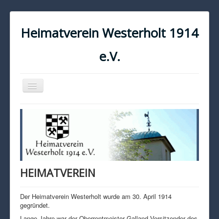
Heimatverein Westerholt 1914
e.V.
Navigation
an/aus
START
KONTAKT
IMPRESSUM
DATENSCHUTZ
HEIMATVEREIN
Der Heimatverein Westerholt wurde am 30. April 1914
gegründet.
Lange Jahre war der Oberrentmeister Galland Vorsitzender des