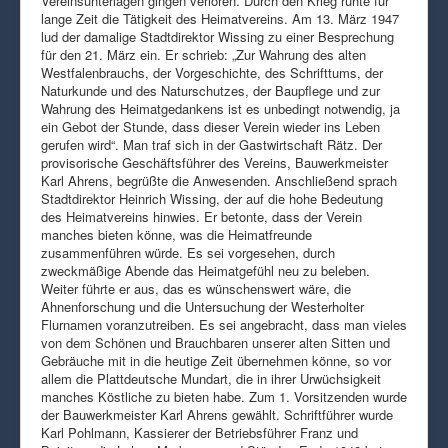
Vereinsunterlagen gingen verloren. Durch den Krieg ruhte für
lange Zeit die Tätigkeit des Heimatvereins. Am 13. März 1947
lud der damalige Stadtdirektor Wissing zu einer Besprechung
für den 21. März ein. Er schrieb: „Zur Wahrung des alten
Westfalenbrauchs, der Vorgeschichte, des Schrifttums, der
Naturkunde und des Naturschutzes, der Baupflege und zur
Wahrung des Heimatgedankens ist es unbedingt notwendig, ja
ein Gebot der Stunde, dass dieser Verein wieder ins Leben
gerufen wird“. Man traf sich in der Gastwirtschaft Rätz. Der
provisorische Geschäftsführer des Vereins, Bauwerkmeister
Karl Ahrens, begrüßte die Anwesenden. Anschließend sprach
Stadtdirektor Heinrich Wissing, der auf die hohe Bedeutung
des Heimatvereins hinwies. Er betonte, dass der Verein
manches bieten könne, was die Heimatfreunde
zusammenführen würde. Es sei vorgesehen, durch
zweckmäßige Abende das Heimatgefühl neu zu beleben.
Weiter führte er aus, das es wünschenswert wäre, die
Ahnenforschung und die Untersuchung der Westerholter
Flurnamen voranzutreiben. Es sei angebracht, dass man vieles
von dem Schönen und Brauchbaren unserer alten Sitten und
Gebräuche mit in die heutige Zeit übernehmen könne, so vor
allem die Plattdeutsche Mundart, die in ihrer Urwüchsigkeit
manches Köstliche zu bieten habe. Zum 1. Vorsitzenden wurde
der Bauwerkmeister Karl Ahrens gewählt. Schriftführer wurde
Karl Pohlmann, Kassierer der Betriebsführer Franz und