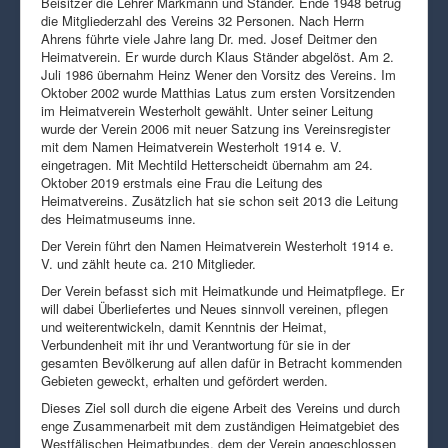
Beisitzer die Lehrer Markmann und Ständer. Ende 1948 betrug
die Mitgliederzahl des Vereins 32 Personen. Nach Herrn
Ahrens führte viele Jahre lang Dr. med. Josef Deitmer den
Heimatverein. Er wurde durch Klaus Ständer abgelöst. Am 2.
Juli 1986 übernahm Heinz Wener den Vorsitz des Vereins. Im
Oktober 2002 wurde Matthias Latus zum ersten Vorsitzenden
im Heimatverein Westerholt gewählt. Unter seiner Leitung
wurde der Verein 2006 mit neuer Satzung ins Vereinsregister
mit dem Namen Heimatverein Westerholt 1914 e. V.
eingetragen. Mit Mechtild Hetterscheidt übernahm am 24.
Oktober 2019 erstmals eine Frau die Leitung des
Heimatvereins. Zusätzlich hat sie schon seit 2013 die Leitung
des Heimatmuseums inne.
Der Verein führt den Namen Heimatverein Westerholt 1914 e.
V. und zählt heute ca. 210 Mitglieder.
Der Verein befasst sich mit Heimatkunde und Heimatpflege. Er
will dabei Überliefertes und Neues sinnvoll vereinen, pflegen
und weiterentwickeln, damit Kenntnis der Heimat,
Verbundenheit mit ihr und Verantwortung für sie in der
gesamten Bevölkerung auf allen dafür in Betracht kommenden
Gebieten geweckt, erhalten und gefördert werden.
Dieses Ziel soll durch die eigene Arbeit des Vereins und durch
enge Zusammenarbeit mit dem zuständigen Heimatgebiet des
Westfälischen Heimatbundes, dem der Verein angeschlossen