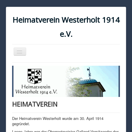
Heimatverein Westerholt 1914
e.V.
Navigation
an/aus
START
KONTAKT
IMPRESSUM
DATENSCHUTZ
HEIMATVEREIN
Der Heimatverein Westerholt wurde am 30. April 1914
gegründet.
Lange Jahre war der Oberrentmeister Galland Vorsitzender des