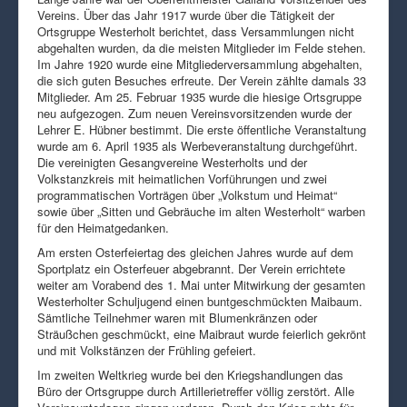
Vereins. Über das Jahr 1917 wurde über die Tätigkeit der
Ortsgruppe Westerholt berichtet, dass Versammlungen nicht
abgehalten wurden, da die meisten Mitglieder im Felde stehen.
Im Jahre 1920 wurde eine Mitgliederversammlung abgehalten,
die sich guten Besuches erfreute. Der Verein zählte damals 33
Mitglieder. Am 25. Februar 1935 wurde die hiesige Ortsgruppe
neu aufgezogen. Zum neuen Vereinsvorsitzenden wurde der
Lehrer E. Hübner bestimmt. Die erste öffentliche Veranstaltung
wurde am 6. April 1935 als Werbeveranstaltung durchgeführt.
Die vereinigten Gesangvereine Westerholts und der
Volkstanzkreis mit heimatlichen Vorführungen und zwei
programmatischen Vorträgen über „Volkstum und Heimat“
sowie über „Sitten und Gebräuche im alten Westerholt“ warben
für den Heimatgedanken.
Am ersten Osterfeiertag des gleichen Jahres wurde auf dem
Sportplatz ein Osterfeuer abgebrannt. Der Verein errichtete
weiter am Vorabend des 1. Mai unter Mitwirkung der gesamten
Westerholter Schuljugend einen buntgeschmückten Maibaum.
Sämtliche Teilnehmer waren mit Blumenkränzen oder
Sträußchen geschmückt, eine Maibraut wurde feierlich gekrönt
und mit Volkstänzen der Frühling gefeiert.
Im zweiten Weltkrieg wurde bei den Kriegshandlungen das
Büro der Ortsgruppe durch Artillerietreffer völlig zerstört. Alle