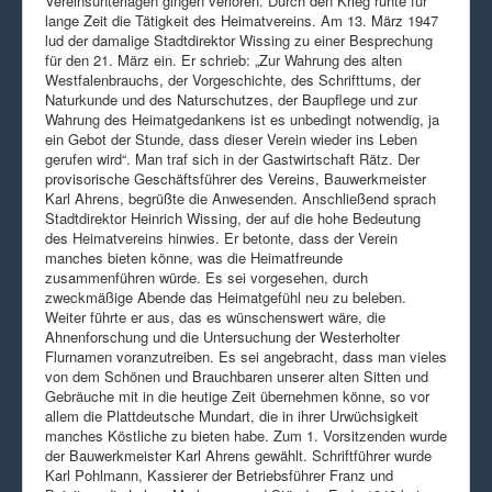
Vereinsunterlagen gingen verloren. Durch den Krieg ruhte für
lange Zeit die Tätigkeit des Heimatvereins. Am 13. März 1947
lud der damalige Stadtdirektor Wissing zu einer Besprechung
für den 21. März ein. Er schrieb: „Zur Wahrung des alten
Westfalenbrauchs, der Vorgeschichte, des Schrifttums, der
Naturkunde und des Naturschutzes, der Baupflege und zur
Wahrung des Heimatgedankens ist es unbedingt notwendig, ja
ein Gebot der Stunde, dass dieser Verein wieder ins Leben
gerufen wird“. Man traf sich in der Gastwirtschaft Rätz. Der
provisorische Geschäftsführer des Vereins, Bauwerkmeister
Karl Ahrens, begrüßte die Anwesenden. Anschließend sprach
Stadtdirektor Heinrich Wissing, der auf die hohe Bedeutung
des Heimatvereins hinwies. Er betonte, dass der Verein
manches bieten könne, was die Heimatfreunde
zusammenführen würde. Es sei vorgesehen, durch
zweckmäßige Abende das Heimatgefühl neu zu beleben.
Weiter führte er aus, das es wünschenswert wäre, die
Ahnenforschung und die Untersuchung der Westerholter
Flurnamen voranzutreiben. Es sei angebracht, dass man vieles
von dem Schönen und Brauchbaren unserer alten Sitten und
Gebräuche mit in die heutige Zeit übernehmen könne, so vor
allem die Plattdeutsche Mundart, die in ihrer Urwüchsigkeit
manches Köstliche zu bieten habe. Zum 1. Vorsitzenden wurde
der Bauwerkmeister Karl Ahrens gewählt. Schriftführer wurde
Karl Pohlmann, Kassierer der Betriebsführer Franz und