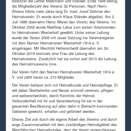
Beisitzer die Lehrer Markmann und Ständer. Ende 1948 betrug
die Mitgliederzahl des Vereins 32 Personen. Nach Herrn
Ahrens führte viele Jahre lang Dr. med. Josef Deitmer den
Heimatverein. Er wurde durch Klaus Ständer abgelöst. Am 2.
Juli 1986 übernahm Heinz Wener den Vorsitz des Vereins. Im
Oktober 2002 wurde Matthias Latus zum ersten Vorsitzenden
im Heimatverein Westerholt gewählt. Unter seiner Leitung
wurde der Verein 2006 mit neuer Satzung ins Vereinsregister
mit dem Namen Heimatverein Westerholt 1914 e. V.
eingetragen. Mit Mechtild Hetterscheidt übernahm am 24.
Oktober 2019 erstmals eine Frau die Leitung des
Heimatvereins. Zusätzlich hat sie schon seit 2013 die Leitung
des Heimatmuseums inne.
Der Verein führt den Namen Heimatverein Westerholt 1914 e.
V. und zählt heute ca. 210 Mitglieder.
Der Verein befasst sich mit Heimatkunde und Heimatpflege. Er
will dabei Überliefertes und Neues sinnvoll vereinen, pflegen
und weiterentwickeln, damit Kenntnis der Heimat,
Verbundenheit mit ihr und Verantwortung für sie in der
gesamten Bevölkerung auf allen dafür in Betracht kommenden
Gebieten geweckt, erhalten und gefördert werden.
Dieses Ziel soll durch die eigene Arbeit des Vereins und durch
enge Zusammenarbeit mit dem zuständigen Heimatgebiet des
Westfälischen Heimatbundes, dem der Verein angeschlossen