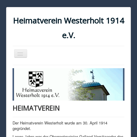
Heimatverein Westerholt 1914
e.V.
Navigation
an/aus
START
KONTAKT
IMPRESSUM
DATENSCHUTZ
HEIMATVEREIN
Der Heimatverein Westerholt wurde am 30. April 1914
gegründet.
Lange Jahre war der Oberrentmeister Galland Vorsitzender des