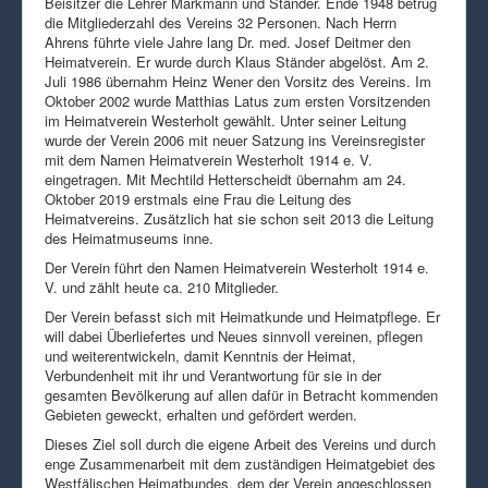
Beisitzer die Lehrer Markmann und Ständer. Ende 1948 betrug
die Mitgliederzahl des Vereins 32 Personen. Nach Herrn
Ahrens führte viele Jahre lang Dr. med. Josef Deitmer den
Heimatverein. Er wurde durch Klaus Ständer abgelöst. Am 2.
Juli 1986 übernahm Heinz Wener den Vorsitz des Vereins. Im
Oktober 2002 wurde Matthias Latus zum ersten Vorsitzenden
im Heimatverein Westerholt gewählt. Unter seiner Leitung
wurde der Verein 2006 mit neuer Satzung ins Vereinsregister
mit dem Namen Heimatverein Westerholt 1914 e. V.
eingetragen. Mit Mechtild Hetterscheidt übernahm am 24.
Oktober 2019 erstmals eine Frau die Leitung des
Heimatvereins. Zusätzlich hat sie schon seit 2013 die Leitung
des Heimatmuseums inne.
Der Verein führt den Namen Heimatverein Westerholt 1914 e.
V. und zählt heute ca. 210 Mitglieder.
Der Verein befasst sich mit Heimatkunde und Heimatpflege. Er
will dabei Überliefertes und Neues sinnvoll vereinen, pflegen
und weiterentwickeln, damit Kenntnis der Heimat,
Verbundenheit mit ihr und Verantwortung für sie in der
gesamten Bevölkerung auf allen dafür in Betracht kommenden
Gebieten geweckt, erhalten und gefördert werden.
Dieses Ziel soll durch die eigene Arbeit des Vereins und durch
enge Zusammenarbeit mit dem zuständigen Heimatgebiet des
Westfälischen Heimatbundes, dem der Verein angeschlossen