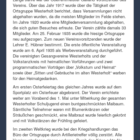
Vereins. Über das Jahr 1917 wurde über die Tätigkeit der
Ortsgruppe Westerholt berichtet, dass Versammlungen nicht
abgehalten wurden, da die meisten Mitglieder im Felde stehen.
Im Jahre 1920 wurde eine Mitgliederversammlung abgehalten,
die sich guten Besuches erfreute. Der Verein zählte damals 33
Mitglieder. Am 25. Februar 1935 wurde die hiesige Ortsgruppe
neu aufgezogen. Zum neuen Vereinsvorsitzenden wurde der
Lehrer E. Hübner bestimmt. Die erste öffentliche Veranstaltung
wurde am 6. April 1935 als Werbeveranstaltung durchgeführt.
Die vereinigten Gesangvereine Westerholts und der
Volkstanzkreis mit heimatlichen Vorführungen und zwei
programmatischen Vorträgen über „Volkstum und Heimat“
sowie über „Sitten und Gebräuche im alten Westerholt“ warben
für den Heimatgedanken.
Am ersten Osterfeiertag des gleichen Jahres wurde auf dem
Sportplatz ein Osterfeuer abgebrannt. Der Verein errichtete
weiter am Vorabend des 1. Mai unter Mitwirkung der gesamten
Westerholter Schuljugend einen buntgeschmückten Maibaum.
Sämtliche Teilnehmer waren mit Blumenkränzen oder
Sträußchen geschmückt, eine Maibraut wurde feierlich gekrönt
und mit Volkstänzen der Frühling gefeiert.
Im zweiten Weltkrieg wurde bei den Kriegshandlungen das
Büro der Ortsgruppe durch Artillerietreffer völlig zerstört. Alle