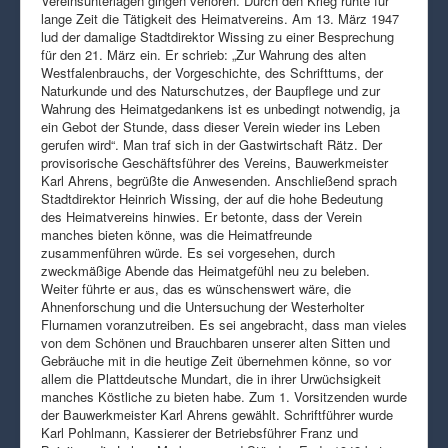
Vereinsunterlagen gingen verloren. Durch den Krieg ruhte für
lange Zeit die Tätigkeit des Heimatvereins. Am 13. März 1947
lud der damalige Stadtdirektor Wissing zu einer Besprechung
für den 21. März ein. Er schrieb: „Zur Wahrung des alten
Westfalenbrauchs, der Vorgeschichte, des Schrifttums, der
Naturkunde und des Naturschutzes, der Baupflege und zur
Wahrung des Heimatgedankens ist es unbedingt notwendig, ja
ein Gebot der Stunde, dass dieser Verein wieder ins Leben
gerufen wird“. Man traf sich in der Gastwirtschaft Rätz. Der
provisorische Geschäftsführer des Vereins, Bauwerkmeister
Karl Ahrens, begrüßte die Anwesenden. Anschließend sprach
Stadtdirektor Heinrich Wissing, der auf die hohe Bedeutung
des Heimatvereins hinwies. Er betonte, dass der Verein
manches bieten könne, was die Heimatfreunde
zusammenführen würde. Es sei vorgesehen, durch
zweckmäßige Abende das Heimatgefühl neu zu beleben.
Weiter führte er aus, das es wünschenswert wäre, die
Ahnenforschung und die Untersuchung der Westerholter
Flurnamen voranzutreiben. Es sei angebracht, dass man vieles
von dem Schönen und Brauchbaren unserer alten Sitten und
Gebräuche mit in die heutige Zeit übernehmen könne, so vor
allem die Plattdeutsche Mundart, die in ihrer Urwüchsigkeit
manches Köstliche zu bieten habe. Zum 1. Vorsitzenden wurde
der Bauwerkmeister Karl Ahrens gewählt. Schriftführer wurde
Karl Pohlmann, Kassierer der Betriebsführer Franz und