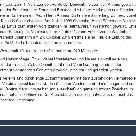
n habe. Zum 1. Vorsitzenden wurde der Bauwerkmeister Karl Ahrens gewählt.
rer der Betriebsführer Franz und Beisitzer die Lehrer Markmann und Ständer.
ereins 32 Personen. Nach Herrn Ahrens führte viele Jahre lang Dr. med. Jose
 Klaus Ständer abgelöst. Am 2. Juli 1986 übernahm Heinz Wener den Vorsitz
ias Latus zum ersten Vorsitzenden im Heimatverein Westerholt gewählt. Unte
 neuer Satzung ins Vereinsregister mit dem Namen Heimatverein Westerholt
erscheidt übernahm am 24. Oktober 2019 erstmals eine Frau die Leitung des
seit 2013 die Leitung des Heimatmuseums inne.
esterholt 1914 e. V. und zählt heute ca. 210 Mitglieder.
nd Heimatpflege. Er will dabei Überliefertes und Neues sinnvoll vereinen,
is der Heimat, Verbundenheit mit ihr und Verantwortung für sie in der
Betracht kommenden Gebieten geweckt, erhalten und gefördert werden.
 des Vereins und durch enge Zusammenarbeit mit dem zuständigen Heimatgebie
Verein angeschlossen ist, den örtlichen Vereinen und Einrichtungen und den
des Vereins dient unmittelbar und ausschließlich gemeinnützigen Zwecken im
inen materiellen Gewinn. Der Arbeitsbereich des Heimatvereins umfasst das
gehörende Umgebung.
.