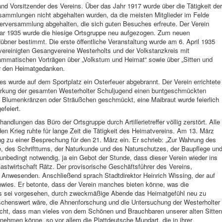
nd Vorsitzender des Vereins. Über das Jahr 1917 wurde über die Tätigkeit der
rsammlungen nicht abgehalten wurden, da die meisten Mitglieder im Felde
derversammlung abgehalten, die sich guten Besuches erfreute. Der Verein
uar 1935 wurde die hiesige Ortsgruppe neu aufgezogen. Zum neuen
übner bestimmt. Die erste öffentliche Veranstaltung wurde am 6. April 1935
vereinigten Gesangvereine Westerholts und der Volkstanzkreis mit
ammatischen Vorträgen über „Volkstum und Heimat“ sowie über „Sitten und
ür den Heimatgedanken.
es wurde auf dem Sportplatz ein Osterfeuer abgebrannt. Der Verein errichtete
wirkung der gesamten Westerholter Schuljugend einen buntgeschmückten
 Blumenkränzen oder Sträußchen geschmückt, eine Maibraut wurde feierlich
efeiert.
ndlungen das Büro der Ortsgruppe durch Artillerietreffer völlig zerstört. Alle
en Krieg ruhte für lange Zeit die Tätigkeit des Heimatvereins. Am 13. März
ng zu einer Besprechung für den 21. März ein. Er schrieb: „Zur Wahrung des
e, des Schrifttums, der Naturkunde und des Naturschutzes, der Baupflege un
nbedingt notwendig, ja ein Gebot der Stunde, dass dieser Verein wieder ins
Gastwirtschaft Rätz. Der provisorische Geschäftsführer des Vereins,
 Anwesenden. Anschließend sprach Stadtdirektor Heinrich Wissing, der auf
wies. Er betonte, dass der Verein manches bieten könne, was die
 sei vorgesehen, durch zweckmäßige Abende das Heimatgefühl neu zu
nschenswert wäre, die Ahnenforschung und die Untersuchung der Westerholter
cht, dass man vieles von dem Schönen und Brauchbaren unserer alten Sitten
rnehmen könne, so vor allem die Plattdeutsche Mundart, die in ihrer