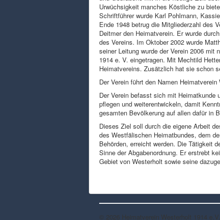
Urwüchsigkeit manches Köstliche zu biete
Schriftführer wurde Karl Pohlmann, Kassie
Ende 1948 betrug die Mitgliederzahl des V
Deitmer den Heimatverein. Er wurde durch
des Vereins. Im Oktober 2002 wurde Matth
seiner Leitung wurde der Verein 2006 mit
1914 e. V. eingetragen. Mit Mechtild Hett
Heimatvereins. Zusätzlich hat sie schon 
Der Verein führt den Namen Heimatverein W
Der Verein befasst sich mit Heimatkunde u
pflegen und weiterentwickeln, damit Kenntn
gesamten Bevölkerung auf allen dafür in 
Dieses Ziel soll durch die eigene Arbeit
des Westfälischen Heimatbundes, dem der 
Behörden, erreicht werden. Die Tätigkeit 
Sinne der Abgabenordnung. Er erstrebt ke
Gebiet von Westerholt sowie seine dazu
© 2026 Heimatverein Westerholt 1914 e.V