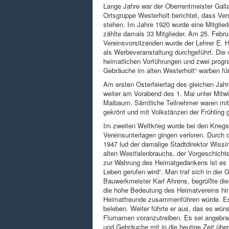
Lange Jahre war der Oberrentmeister Galla
Ortsgruppe Westerholt berichtet, dass Ve
stehen. Im Jahre 1920 wurde eine Mitglie
zählte damals 33 Mitglieder. Am 25. Febr
Vereinsvorsitzenden wurde der Lehrer E. H
als Werbeveranstaltung durchgeführt. Die 
heimatlichen Vorführungen und zwei progr
Gebräuche im alten Westerholt“ warben f
Am ersten Osterfeiertag des gleichen Jahr
weiter am Vorabend des 1. Mai unter Mit
Maibaum. Sämtliche Teilnehmer waren mit
gekrönt und mit Volkstänzen der Frühling g
Im zweiten Weltkrieg wurde bei den Kriegsha
Vereinsunterlagen gingen verloren. Durch d
1947 lud der damalige Stadtdirektor Wissi
alten Westfalenbrauchs, der Vorgeschicht
zur Wahrung des Heimatgedankens ist es u
Leben gerufen wird“. Man traf sich in der 
Bauwerkmeister Karl Ahrens, begrüßte die
die hohe Bedeutung des Heimatvereins hin
Heimatfreunde zusammenführen würde. Es
beleben. Weiter führte er aus, das es wü
Flurnamen voranzutreiben. Es sei angebra
und Gebräuche mit in die heutige Zeit übe