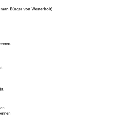
d man Bürger von Westerholt)
nennen.
t.
ht.
nen,
nennen.