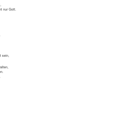
t,
ht nur Gott.
,
t sein,
alten,
en.
,