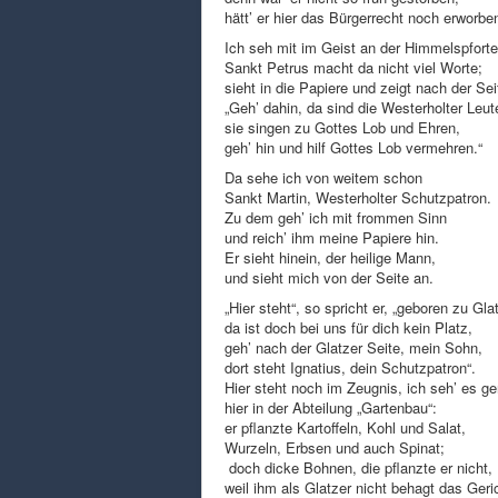
hätt’ er hier das Bürgerrecht noch erworbe
Ich seh mit im Geist an der Himmelspforte
Sankt Petrus macht da nicht viel Worte;
sieht in die Papiere und zeigt nach der Sei
„Geh’ dahin, da sind die Westerholter Leut
sie singen zu Gottes Lob und Ehren,
geh’ hin und hilf Gottes Lob vermehren.“
Da sehe ich von weitem schon
Sankt Martin, Westerholter Schutzpatron.
Zu dem geh’ ich mit frommen Sinn
und reich’ ihm meine Papiere hin.
Er sieht hinein, der heilige Mann,
und sieht mich von der Seite an.
„Hier steht“, so spricht er, „geboren zu Gla
da ist doch bei uns für dich kein Platz,
geh’ nach der Glatzer Seite, mein Sohn,
dort steht Ignatius, dein Schutzpatron“.
Hier steht noch im Zeugnis, ich seh’ es g
hier in der Abteilung „Gartenbau“:
er pflanzte Kartoffeln, Kohl und Salat,
Wurzeln, Erbsen und auch Spinat;
doch dicke Bohnen, die pflanzte er nicht,
weil ihm als Glatzer nicht behagt das Geri