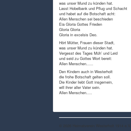
was unser Mund zu künden hat.
Lasst Hobelbank und Pflug und Schacht
und habet auf die Botschaft acht:
Allen Menschen sei beschieden
Eia Gloria Gottes Frieden
Gloria Gloria
Gloria in excelsis Deo.
Hört Mütter, Frauen dieser Stadt,
was unser Mund zu künden hat.
Vergesst des Tages Müh’ und Leid
und seid zu Gottes Wort bereit:
Allen Menschen......
Den Kindern auch in Westerholt
die frohe Botschaft gelten soll.
Die Kinder liebt Gott insgemein,
will ihrer aller Vater sein.
Allen Menschen.....
© 2026 Heimatverein Westerholt 1914 e.V