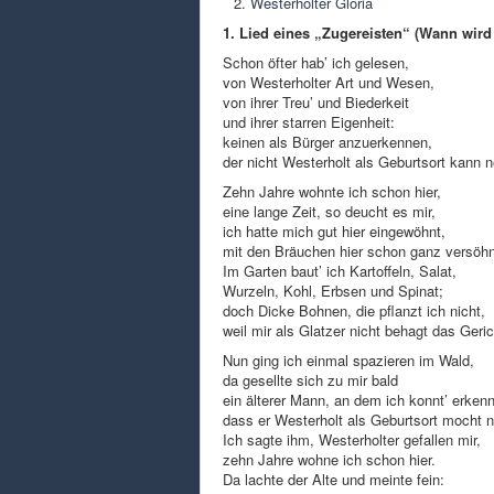
Westerholter Gloria
1. Lied eines „Zugereisten“ (Wann wir
Schon öfter hab’ ich gelesen,
von Westerholter Art und Wesen,
von ihrer Treu’ und Biederkeit
und ihrer starren Eigenheit:
keinen als Bürger anzuerkennen,
der nicht Westerholt als Geburtsort kann 
Zehn Jahre wohnte ich schon hier,
eine lange Zeit, so deucht es mir,
ich hatte mich gut hier eingewöhnt,
mit den Bräuchen hier schon ganz versöhn
Im Garten baut’ ich Kartoffeln, Salat,
Wurzeln, Kohl, Erbsen und Spinat;
doch Dicke Bohnen, die pflanzt ich nicht,
weil mir als Glatzer nicht behagt das Geric
Nun ging ich einmal spazieren im Wald,
da gesellte sich zu mir bald
ein älterer Mann, an dem ich konnt’ erken
dass er Westerholt als Geburtsort mocht 
Ich sagte ihm, Westerholter gefallen mir,
zehn Jahre wohne ich schon hier.
Da lachte der Alte und meinte fein: