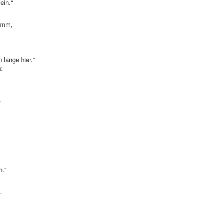
ein.“
rumm,
 lange hier.“
n:
,
n.“
.