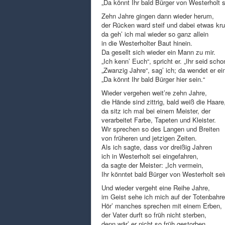
„Da könnt Ihr bald Bürger von Westerholt s
Zehn Jahre gingen dann wieder herum,
der Rücken ward steif und dabei etwas k
da geh’ ich mal wieder so ganz allein
in die Westerholter Baut hinein.
Da gesellt sich wieder ein Mann zu mir.
„Ich kenn’ Euch“, spricht er. „Ihr seid schon
„Zwanzig Jahre“, sag’ ich; da wendet er ei
„Da könnt Ihr bald Bürger hier sein.“
Wieder vergehen weit’re zehn Jahre,
die Hände sind zittrig, bald weiß die Haare
da sitz ich mal bei einem Meister, der
verarbeitet Farbe, Tapeten und Kleister.
Wir sprechen so des Langen und Breiten
von früheren und jetzigen Zeiten.
Als ich sagte, dass vor dreißig Jahren
ich in Westerholt sei eingefahren,
da sagte der Meister: „Ich vermein,
Ihr könntet bald Bürger von Westerholt sei
Und wieder vergeht eine Reihe Jahre,
im Geist sehe ich mich auf der Totenbahre
Hör’ manches sprechen mit einem Erben,
der Vater durft so früh nicht sterben,
denn wär’ er nicht so früh gestorben,