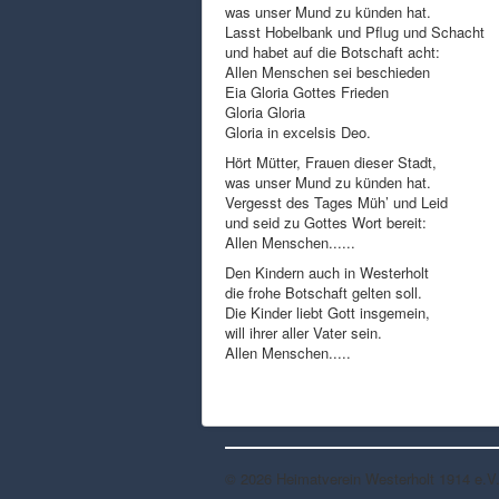
was unser Mund zu künden hat.
Lasst Hobelbank und Pflug und Schacht
und habet auf die Botschaft acht:
Allen Menschen sei beschieden
Eia Gloria Gottes Frieden
Gloria Gloria
Gloria in excelsis Deo.
Hört Mütter, Frauen dieser Stadt,
was unser Mund zu künden hat.
Vergesst des Tages Müh’ und Leid
und seid zu Gottes Wort bereit:
Allen Menschen......
Den Kindern auch in Westerholt
die frohe Botschaft gelten soll.
Die Kinder liebt Gott insgemein,
will ihrer aller Vater sein.
Allen Menschen.....
© 2026 Heimatverein Westerholt 1914 e.V