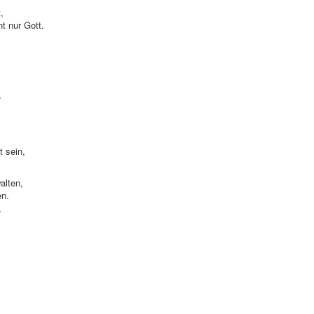
t,
ht nur Gott.
,
t sein,
alten,
en.
,