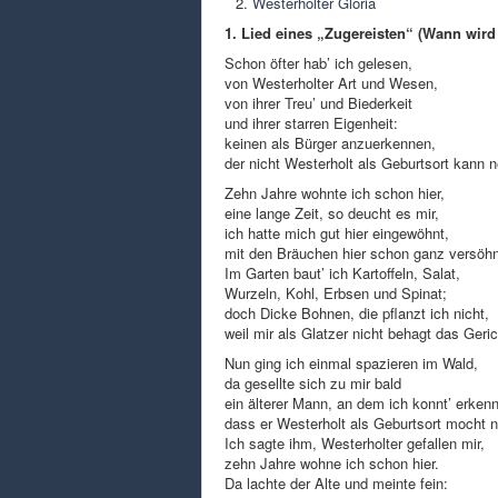
Westerholter Gloria
1. Lied eines „Zugereisten“ (Wann wir
Schon öfter hab’ ich gelesen,
von Westerholter Art und Wesen,
von ihrer Treu’ und Biederkeit
und ihrer starren Eigenheit:
keinen als Bürger anzuerkennen,
der nicht Westerholt als Geburtsort kann 
Zehn Jahre wohnte ich schon hier,
eine lange Zeit, so deucht es mir,
ich hatte mich gut hier eingewöhnt,
mit den Bräuchen hier schon ganz versöhn
Im Garten baut’ ich Kartoffeln, Salat,
Wurzeln, Kohl, Erbsen und Spinat;
doch Dicke Bohnen, die pflanzt ich nicht,
weil mir als Glatzer nicht behagt das Geric
Nun ging ich einmal spazieren im Wald,
da gesellte sich zu mir bald
ein älterer Mann, an dem ich konnt’ erken
dass er Westerholt als Geburtsort mocht 
Ich sagte ihm, Westerholter gefallen mir,
zehn Jahre wohne ich schon hier.
Da lachte der Alte und meinte fein: