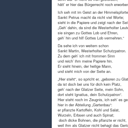
hätt’ er hier das Bürgerrecht noch erworbe
Ich seh mit im Geist an der Himmelspforte
Sankt Petrus macht da nicht viel Worte;
sieht in die Papiere und zeigt nach der Sei
„Geh’ dahin, da sind die Westerholter Leut
sie singen zu Gottes Lob und Ehren,
geh’ hin und hilf Gottes Lob vermehren.“
Da sehe ich von weitem schon
Sankt Martin, Westerholter Schutzpatron.
Zu dem geh’ ich mit frommen Sinn
und reich’ ihm meine Papiere hin.
Er sieht hinein, der heilige Mann,
und sieht mich von der Seite an.
„Hier steht“, so spricht er, „geboren zu Gla
da ist doch bei uns für dich kein Platz,
geh’ nach der Glatzer Seite, mein Sohn,
dort steht Ignatius, dein Schutzpatron“.
Hier steht noch im Zeugnis, ich seh’ es g
hier in der Abteilung „Gartenbau“:
er pflanzte Kartoffeln, Kohl und Salat,
Wurzeln, Erbsen und auch Spinat;
doch dicke Bohnen, die pflanzte er nicht,
weil ihm als Glatzer nicht behagt das Geri