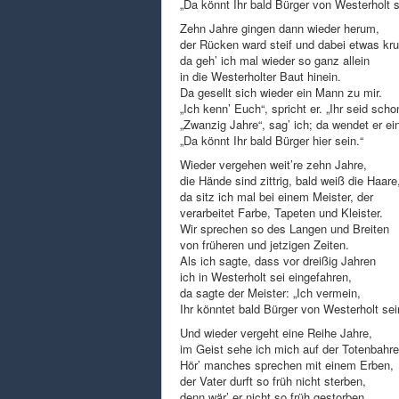
„Da könnt Ihr bald Bürger von Westerholt s
Zehn Jahre gingen dann wieder herum,
der Rücken ward steif und dabei etwas k
da geh’ ich mal wieder so ganz allein
in die Westerholter Baut hinein.
Da gesellt sich wieder ein Mann zu mir.
„Ich kenn’ Euch“, spricht er. „Ihr seid schon
„Zwanzig Jahre“, sag’ ich; da wendet er ei
„Da könnt Ihr bald Bürger hier sein.“
Wieder vergehen weit’re zehn Jahre,
die Hände sind zittrig, bald weiß die Haare
da sitz ich mal bei einem Meister, der
verarbeitet Farbe, Tapeten und Kleister.
Wir sprechen so des Langen und Breiten
von früheren und jetzigen Zeiten.
Als ich sagte, dass vor dreißig Jahren
ich in Westerholt sei eingefahren,
da sagte der Meister: „Ich vermein,
Ihr könntet bald Bürger von Westerholt sei
Und wieder vergeht eine Reihe Jahre,
im Geist sehe ich mich auf der Totenbahre
Hör’ manches sprechen mit einem Erben,
der Vater durft so früh nicht sterben,
denn wär’ er nicht so früh gestorben,