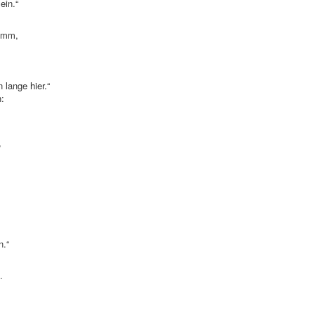
ein.“
rumm,
 lange hier.“
n:
,
n.“
.