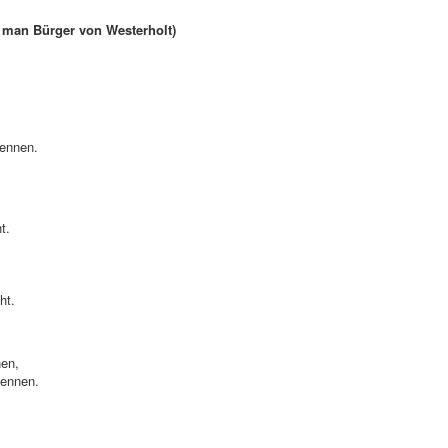
d man Bürger von Westerholt)
nennen.
t.
ht.
nen,
nennen.