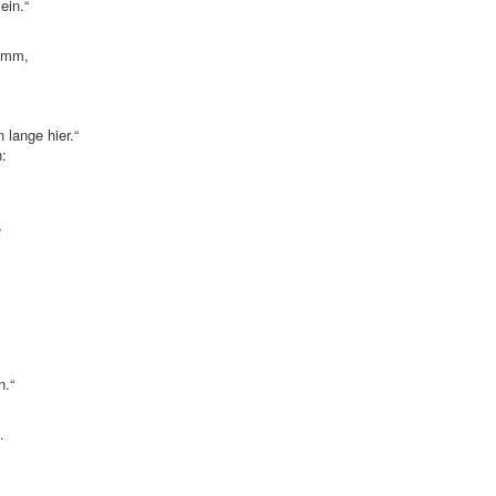
ein.“
rumm,
 lange hier.“
n:
,
n.“
.