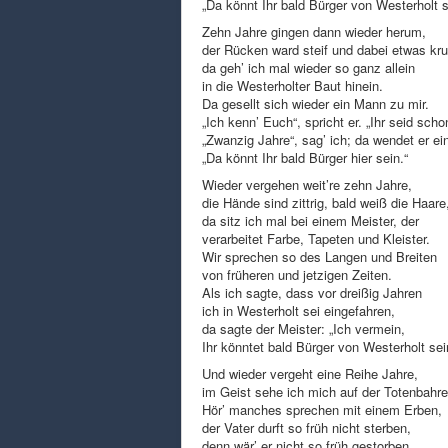
„Da könnt Ihr bald Bürger von Westerholt s
Zehn Jahre gingen dann wieder herum,
der Rücken ward steif und dabei etwas k
da geh’ ich mal wieder so ganz allein
in die Westerholter Baut hinein.
Da gesellt sich wieder ein Mann zu mir.
„Ich kenn’ Euch“, spricht er. „Ihr seid schon
„Zwanzig Jahre“, sag’ ich; da wendet er ei
„Da könnt Ihr bald Bürger hier sein.“
Wieder vergehen weit’re zehn Jahre,
die Hände sind zittrig, bald weiß die Haare
da sitz ich mal bei einem Meister, der
verarbeitet Farbe, Tapeten und Kleister.
Wir sprechen so des Langen und Breiten
von früheren und jetzigen Zeiten.
Als ich sagte, dass vor dreißig Jahren
ich in Westerholt sei eingefahren,
da sagte der Meister: „Ich vermein,
Ihr könntet bald Bürger von Westerholt sei
Und wieder vergeht eine Reihe Jahre,
im Geist sehe ich mich auf der Totenbahre
Hör’ manches sprechen mit einem Erben,
der Vater durft so früh nicht sterben,
denn wär’ er nicht so früh gestorben,