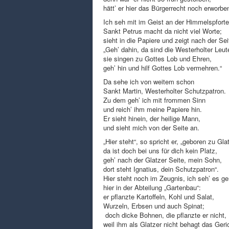
hätt’ er hier das Bürgerrecht noch erworbe
Ich seh mit im Geist an der Himmelspforte
Sankt Petrus macht da nicht viel Worte;
sieht in die Papiere und zeigt nach der Sei
„Geh’ dahin, da sind die Westerholter Leut
sie singen zu Gottes Lob und Ehren,
geh’ hin und hilf Gottes Lob vermehren.“
Da sehe ich von weitem schon
Sankt Martin, Westerholter Schutzpatron.
Zu dem geh’ ich mit frommen Sinn
und reich’ ihm meine Papiere hin.
Er sieht hinein, der heilige Mann,
und sieht mich von der Seite an.
„Hier steht“, so spricht er, „geboren zu Gla
da ist doch bei uns für dich kein Platz,
geh’ nach der Glatzer Seite, mein Sohn,
dort steht Ignatius, dein Schutzpatron“.
Hier steht noch im Zeugnis, ich seh’ es g
hier in der Abteilung „Gartenbau“:
er pflanzte Kartoffeln, Kohl und Salat,
Wurzeln, Erbsen und auch Spinat;
doch dicke Bohnen, die pflanzte er nicht,
weil ihm als Glatzer nicht behagt das Geri