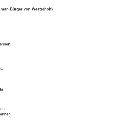
d man Bürger von Westerholt)
nennen.
t.
ht.
nen,
nennen.