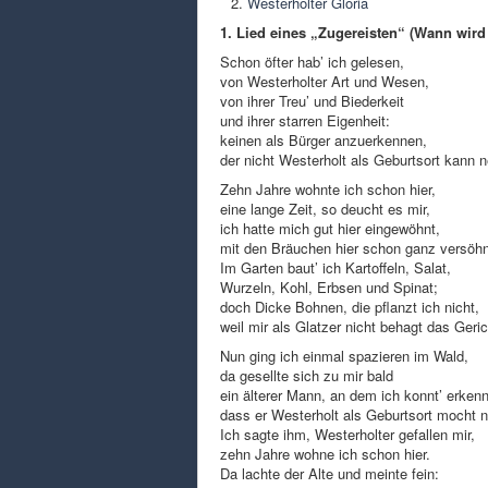
Westerholter Gloria
1. Lied eines „Zugereisten“ (Wann wir
Schon öfter hab’ ich gelesen,
von Westerholter Art und Wesen,
von ihrer Treu’ und Biederkeit
und ihrer starren Eigenheit:
keinen als Bürger anzuerkennen,
der nicht Westerholt als Geburtsort kann 
Zehn Jahre wohnte ich schon hier,
eine lange Zeit, so deucht es mir,
ich hatte mich gut hier eingewöhnt,
mit den Bräuchen hier schon ganz versöhn
Im Garten baut’ ich Kartoffeln, Salat,
Wurzeln, Kohl, Erbsen und Spinat;
doch Dicke Bohnen, die pflanzt ich nicht,
weil mir als Glatzer nicht behagt das Geric
Nun ging ich einmal spazieren im Wald,
da gesellte sich zu mir bald
ein älterer Mann, an dem ich konnt’ erken
dass er Westerholt als Geburtsort mocht 
Ich sagte ihm, Westerholter gefallen mir,
zehn Jahre wohne ich schon hier.
Da lachte der Alte und meinte fein: