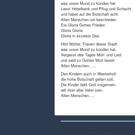
was unser Mund zu künden hat.
Lasst Hobelbank und Pflug und Schacht
und habet auf die Botschaft acht:
Allen Menschen sei beschieden
Eia Gloria Gottes Frieden
Gloria Gloria
Gloria in excelsis Deo.
Hört Mütter, Frauen dieser Stadt,
was unser Mund zu künden hat.
Vergesst des Tages Müh’ und Leid
und seid zu Gottes Wort bereit:
Allen Menschen......
Den Kindern auch in Westerholt
die frohe Botschaft gelten soll.
Die Kinder liebt Gott insgemein,
will ihrer aller Vater sein.
Allen Menschen.....
© 2026 Heimatverein Westerholt 1914 e.V