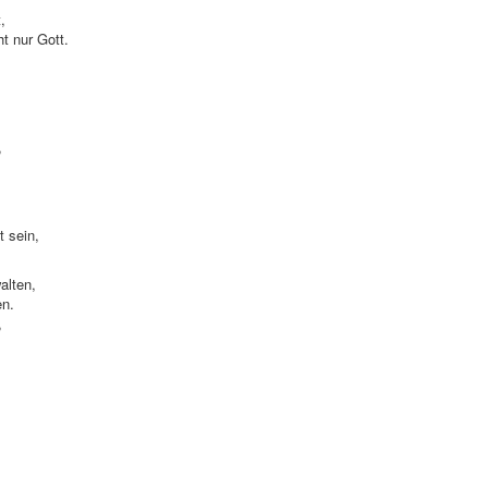
t,
ht nur Gott.
,
t sein,
alten,
en.
,