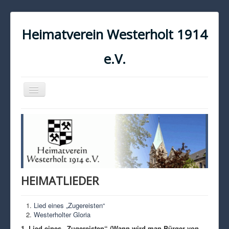
Heimatverein Westerholt 1914
e.V.
Navigation
an/aus
START
KONTAKT
IMPRESSUM
DATENSCHUTZ
HEIMATLIEDER
Lied eines „Zugereisten“
Westerholter Gloria
1. Lied eines „Zugereisten“ (Wann wird man Bürger von