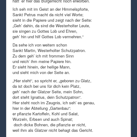
hätt’ er hier das Bürgerrecht noch erworben.
Ich seh mit im Geist an der Himmelspforte,
Sankt Petrus macht da nicht viel Worte;
sieht in die Papiere und zeigt nach der Seite:
„Geh’ dahin, da sind die Westerholter Leute,
sie singen zu Gottes Lob und Ehren,
geh’ hin und hilf Gottes Lob vermehren.“
Da sehe ich von weitem schon
Sankt Martin, Westerholter Schutzpatron.
Zu dem geh’ ich mit frommen Sinn
und reich’ ihm meine Papiere hin.
Er sieht hinein, der heilige Mann,
und sieht mich von der Seite an.
„Hier steht“, so spricht er, „geboren zu Glatz,
da ist doch bei uns für dich kein Platz,
geh’ nach der Glatzer Seite, mein Sohn,
dort steht Ignatius, dein Schutzpatron“.
Hier steht noch im Zeugnis, ich seh’ es genau,
hier in der Abteilung „Gartenbau“:
er pflanzte Kartoffeln, Kohl und Salat,
Wurzeln, Erbsen und auch Spinat;
doch dicke Bohnen, die pflanzte er nicht,
weil ihm als Glatzer nicht behagt das Gericht.