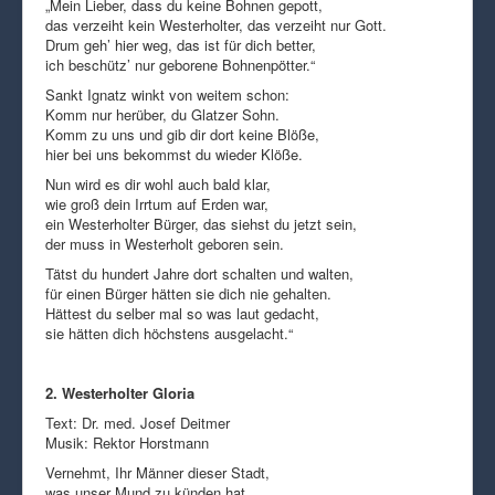
„Mein Lieber, dass du keine Bohnen gepott,
das verzeiht kein Westerholter, das verzeiht nur Gott.
Drum geh’ hier weg, das ist für dich better,
ich beschütz’ nur geborene Bohnenpötter.“
Sankt Ignatz winkt von weitem schon:
Komm nur herüber, du Glatzer Sohn.
Komm zu uns und gib dir dort keine Blöße,
hier bei uns bekommst du wieder Klöße.
Nun wird es dir wohl auch bald klar,
wie groß dein Irrtum auf Erden war,
ein Westerholter Bürger, das siehst du jetzt sein,
der muss in Westerholt geboren sein.
Tätst du hundert Jahre dort schalten und walten,
für einen Bürger hätten sie dich nie gehalten.
Hättest du selber mal so was laut gedacht,
sie hätten dich höchstens ausgelacht.“
2. Westerholter Gloria
Text: Dr. med. Josef Deitmer
Musik: Rektor Horstmann
Vernehmt, Ihr Männer dieser Stadt,
was unser Mund zu künden hat.