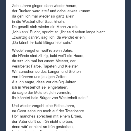
Zehn Jahre gingen dann wieder herum,
der Rücken ward steif und dabei etwas krumm,
da geh’ ich mal wieder so ganz allein
in die Westerholter Baut hinein.
Da gesellt sich wieder ein Mann zu mir.
„Ich kenn’ Euch“, spricht er. „Ihr seid schon lange hier.“
„Zwanzig Jahre“, sag’ ich; da wendet er ein:
„Da könnt Ihr bald Bürger hier sein.“
Wieder vergehen weit’re zehn Jahre,
die Hände sind zittrig, bald weiß die Haare,
da sitz ich mal bei einem Meister, der
verarbeitet Farbe, Tapeten und Kleister.
Wir sprechen so des Langen und Breiten
von früheren und jetzigen Zeiten.
Als ich sagte, dass vor dreißig Jahren
ich in Westerholt sei eingefahren,
da sagte der Meister: „Ich vermein,
Ihr könntet bald Bürger von Westerholt sein.“
Und wieder vergeht eine Reihe Jahre,
im Geist sehe ich mich auf der Totenbahre.
Hör’ manches sprechen mit einem Erben,
der Vater durft so früh nicht sterben,
denn wär’ er nicht so früh gestorben,