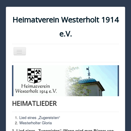
Heimatverein Westerholt 1914
e.V.
Navigation
an/aus
START
KONTAKT
IMPRESSUM
DATENSCHUTZ
HEIMATLIEDER
Lied eines „Zugereisten“
Westerholter Gloria
1. Lied eines „Zugereisten“ (Wann wird man Bürger von