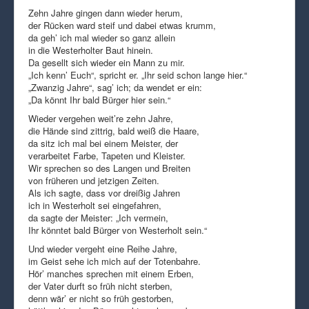
Zehn Jahre gingen dann wieder herum,
der Rücken ward steif und dabei etwas krumm,
da geh’ ich mal wieder so ganz allein
in die Westerholter Baut hinein.
Da gesellt sich wieder ein Mann zu mir.
„Ich kenn’ Euch“, spricht er. „Ihr seid schon lange hier.“
„Zwanzig Jahre“, sag’ ich; da wendet er ein:
„Da könnt Ihr bald Bürger hier sein.“
Wieder vergehen weit’re zehn Jahre,
die Hände sind zittrig, bald weiß die Haare,
da sitz ich mal bei einem Meister, der
verarbeitet Farbe, Tapeten und Kleister.
Wir sprechen so des Langen und Breiten
von früheren und jetzigen Zeiten.
Als ich sagte, dass vor dreißig Jahren
ich in Westerholt sei eingefahren,
da sagte der Meister: „Ich vermein,
Ihr könntet bald Bürger von Westerholt sein.“
Und wieder vergeht eine Reihe Jahre,
im Geist sehe ich mich auf der Totenbahre.
Hör’ manches sprechen mit einem Erben,
der Vater durft so früh nicht sterben,
denn wär’ er nicht so früh gestorben,