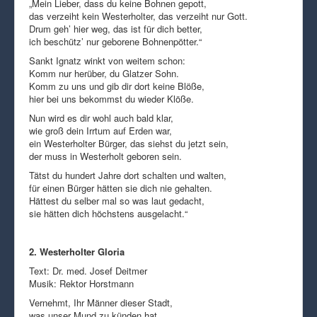
„Mein Lieber, dass du keine Bohnen gepott,
das verzeiht kein Westerholter, das verzeiht nur Gott.
Drum geh’ hier weg, das ist für dich better,
ich beschütz’ nur geborene Bohnenpötter.“
Sankt Ignatz winkt von weitem schon:
Komm nur herüber, du Glatzer Sohn.
Komm zu uns und gib dir dort keine Blöße,
hier bei uns bekommst du wieder Klöße.
Nun wird es dir wohl auch bald klar,
wie groß dein Irrtum auf Erden war,
ein Westerholter Bürger, das siehst du jetzt sein,
der muss in Westerholt geboren sein.
Tätst du hundert Jahre dort schalten und walten,
für einen Bürger hätten sie dich nie gehalten.
Hättest du selber mal so was laut gedacht,
sie hätten dich höchstens ausgelacht.“
2. Westerholter Gloria
Text: Dr. med. Josef Deitmer
Musik: Rektor Horstmann
Vernehmt, Ihr Männer dieser Stadt,
was unser Mund zu künden hat.