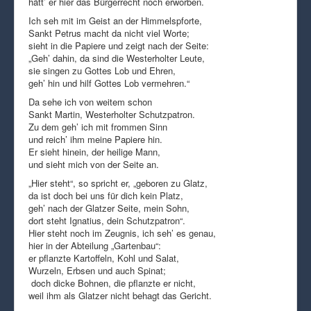
hätt’ er hier das Bürgerrecht noch erworben.
Ich seh mit im Geist an der Himmelspforte,
Sankt Petrus macht da nicht viel Worte;
sieht in die Papiere und zeigt nach der Seite:
„Geh’ dahin, da sind die Westerholter Leute,
sie singen zu Gottes Lob und Ehren,
geh’ hin und hilf Gottes Lob vermehren.“
Da sehe ich von weitem schon
Sankt Martin, Westerholter Schutzpatron.
Zu dem geh’ ich mit frommen Sinn
und reich’ ihm meine Papiere hin.
Er sieht hinein, der heilige Mann,
und sieht mich von der Seite an.
„Hier steht“, so spricht er, „geboren zu Glatz,
da ist doch bei uns für dich kein Platz,
geh’ nach der Glatzer Seite, mein Sohn,
dort steht Ignatius, dein Schutzpatron“.
Hier steht noch im Zeugnis, ich seh’ es genau,
hier in der Abteilung „Gartenbau“:
er pflanzte Kartoffeln, Kohl und Salat,
Wurzeln, Erbsen und auch Spinat;
doch dicke Bohnen, die pflanzte er nicht,
weil ihm als Glatzer nicht behagt das Gericht.