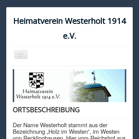
Heimatverein Westerholt 1914
e.V.
Navigation
an/aus
START
KONTAKT
IMPRESSUM
DATENSCHUTZ
ORTSBESCHREIBUNG
Der Name Westerholt stammt aus der
Bezeichnung „Holz im Westen“, im Westen
von Recklinghausen. Hier vom Reichshof aus