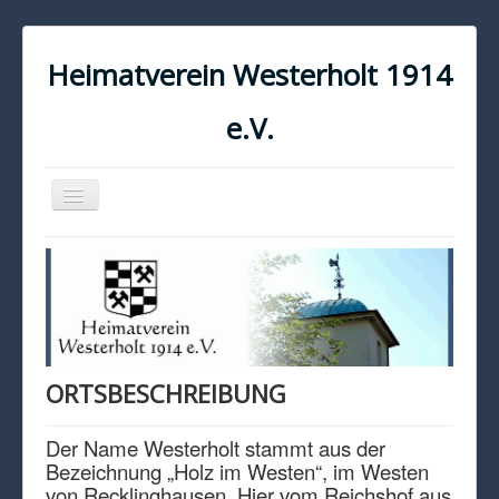
Heimatverein Westerholt 1914
e.V.
Navigation
an/aus
START
KONTAKT
IMPRESSUM
DATENSCHUTZ
ORTSBESCHREIBUNG
Der Name Westerholt stammt aus der
Bezeichnung „Holz im Westen“, im Westen
von Recklinghausen. Hier vom Reichshof aus