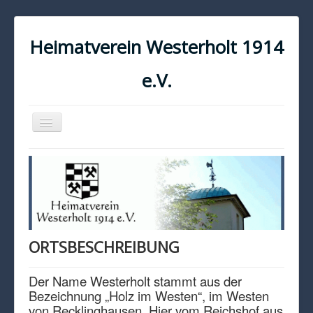
Heimatverein Westerholt 1914
e.V.
Navigation
an/aus
START
KONTAKT
IMPRESSUM
DATENSCHUTZ
ORTSBESCHREIBUNG
Der Name Westerholt stammt aus der
Bezeichnung „Holz im Westen“, im Westen
von Recklinghausen. Hier vom Reichshof aus